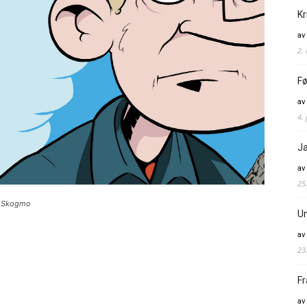
Kr
av
2.
Fø
av
4. 
Ja
av
25
rt Skogmo
Un
av
23
Fr
av