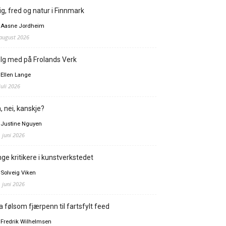
ig, fred og natur i Finnmark
 Aasne Jordheim
 august 2026
lg med på Frolands Verk
 Ellen Lange
juli 2026
, nei, kanskje?
 Justine Nguyen
. juni 2026
ge kritikere i kunstverkstedet
 Solveig Viken
. juni 2026
a følsom fjærpenn til fartsfylt feed
 Fredrik Wilhelmsen