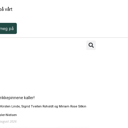
å vårt
 meg på
rikkepinnene kaller!
 Kirsten Linde, Sigrid Tveiten Roholdt og Miriam Rose Sitkin
sler-Nielsen
 august 2026