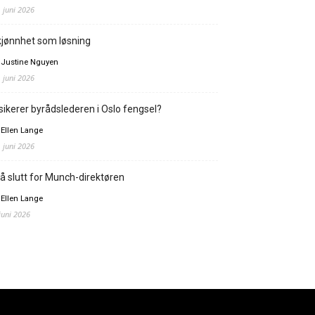
. juni 2026
jønnhet som løsning
 Justine Nguyen
. juni 2026
sikerer byrådslederen i Oslo fengsel?
 Ellen Lange
. juni 2026
å slutt for Munch-direktøren
 Ellen Lange
 juni 2026