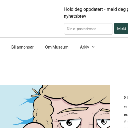
Hold deg oppdatert - meld deg p
nyhetsbrev
Meld
Bli annonsør
Om Museum
Arkiv
St
av
Rø
6.