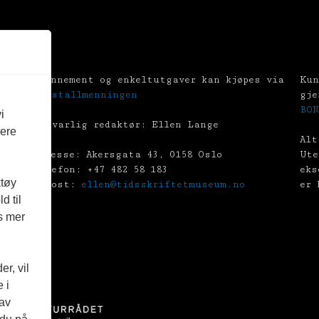
Abonnement og enkeltutgaver kan kjøpes via
Kun
Tekstallmenningen
gje
BON
i
Ansvarlig redaktør: Ellen Lange
vere
Alt
Adresse: Akersgata 43, 0158 Oslo
Ute
Telefon: +47 482 58 183
eks
ktøy
E-post:
ellen@tidsskriftetmuseum.no
er 
d til
es mer
r, vil
 i
 av