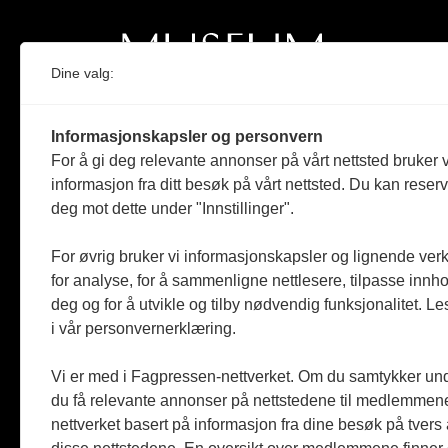
Dine valg:
Norges eneste magasin for og om museum
Informasjonskapsler og personvern
Medlem i Norsk tidsskriftforening og
For å gi deg relevante annonser på vårt nettsted bruker v
Fagpressen
informasjon fra ditt besøk på vårt nettsted. Du kan reser
deg mot dette under "Innstillinger".
Støttet av Kulturrådet og Norges
museumsforbund
For øvrig bruker vi informasjonskapsler og lignende ver
Følger Redaktørplakaten og Vær Varsom-
for analyse, for å sammenligne nettlesere, tilpasse innhol
plakaten
deg og for å utvikle og tilby nødvendig funksjonalitet. L
i vår personvernerklæring.
Utgis av
ABM-media AS
,
org.nr: 990 863 970
Vi er med i Fagpressen-nettverket. Om du samtykker unde
du få relevante annonser på nettstedene til medlemmene
nettverket basert på informasjon fra dine besøk på tvers