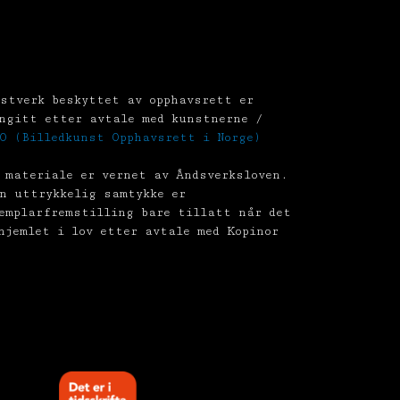
stverk beskyttet av opphavsrett er
ngitt etter avtale med kunstnerne /
O (Billedkunst Opphavsrett i Norge)
 materiale er vernet av Åndsverksloven.
n uttrykkelig samtykke er
emplarfremstilling bare tillatt når det
hjemlet i lov etter avtale med Kopinor