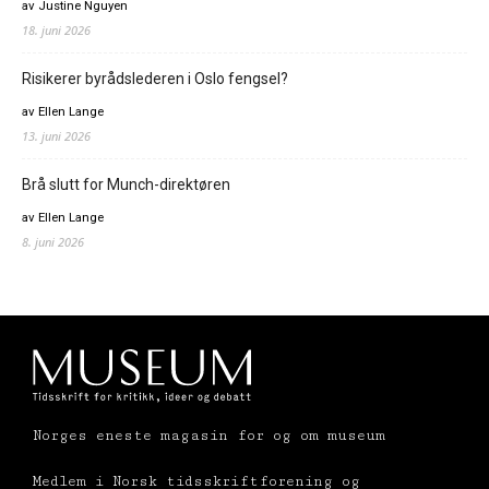
av Justine Nguyen
18. juni 2026
Risikerer byrådslederen i Oslo fengsel?
av Ellen Lange
13. juni 2026
Brå slutt for Munch-direktøren
av Ellen Lange
8. juni 2026
Norges eneste magasin for og om museum
Medlem i Norsk tidsskriftforening og