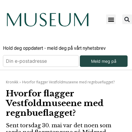
Bli ab
Bli an
Om Mu
Hold deg oppdatert - meld deg på vårt nyhetsbrev
Meld meg på
Kronikk
Hvorfor flagger Vestfoldmuseene med regnbueflagget?
Hvorfor flagger
Vestfoldmuseene med
regnbueflagget?
Sent torsdag 30. mai var det noen som