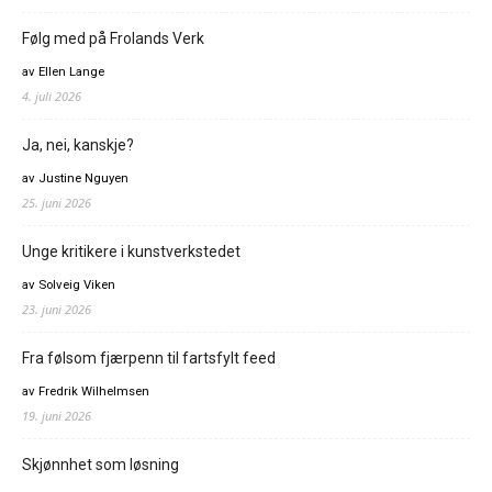
Følg med på Frolands Verk
av Ellen Lange
4. juli 2026
Ja, nei, kanskje?
av Justine Nguyen
25. juni 2026
Unge kritikere i kunstverkstedet
av Solveig Viken
23. juni 2026
Fra følsom fjærpenn til fartsfylt feed
av Fredrik Wilhelmsen
19. juni 2026
Skjønnhet som løsning