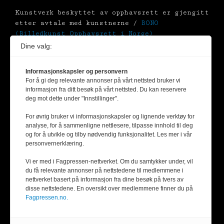
Kunstverk beskyttet av opphavsrett er gjengitt
etter avtale med kunstnerne /
BONO
(Billedkunst Opphavsrett i Norge)
Dine valg:
Alt materiale er vernet av Åndsverksloven.
Uten uttrykkelig samtykke er
Informasjonskapsler og personvern
eksemplarfremstilling bare tillatt når det er
For å gi deg relevante annonser på vårt nettsted bruker vi
hjemlet i lov etter avtale med Kopinor
informasjon fra ditt besøk på vårt nettsted. Du kan reservere
deg mot dette under "Innstillinger".
For øvrig bruker vi informasjonskapsler og lignende verktøy for
analyse, for å sammenligne nettlesere, tilpasse innhold til deg
og for å utvikle og tilby nødvendig funksjonalitet. Les mer i vår
personvernerklæring.
Vi er med i Fagpressen-nettverket. Om du samtykker under, vil
du få relevante annonser på nettstedene til medlemmene i
nettverket basert på informasjon fra dine besøk på tvers av
disse nettstedene. En oversikt over medlemmene finner du på
Fagpressen.no.