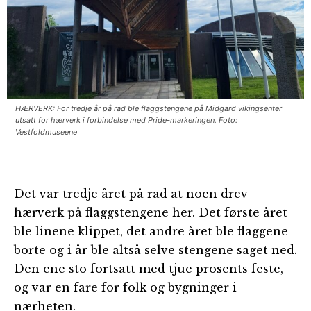
HÆRVERK: For tredje år på rad ble flaggstengene på Midgard vikingsenter
utsatt for hærverk i forbindelse med Pride-markeringen. Foto:
Vestfoldmuseene
Det var tredje året på rad at noen drev
hærverk på flaggstengene her. Det første året
ble linene klippet, det andre året ble flaggene
borte og i år ble altså selve stengene saget ned.
Den ene sto fortsatt med tjue prosents feste,
og var en fare for folk og bygninger i
nærheten.