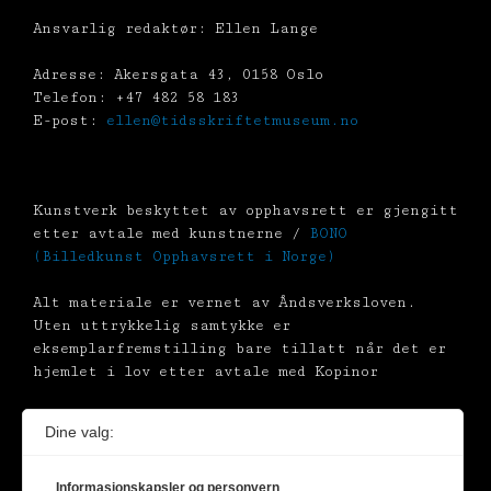
Ansvarlig redaktør: Ellen Lange
Adresse: Akersgata 43, 0158 Oslo
Telefon: +47 482 58 183
E-post:
ellen@tidsskriftetmuseum.no
Kunstverk beskyttet av opphavsrett er gjengitt
etter avtale med kunstnerne /
BONO
(Billedkunst Opphavsrett i Norge)
Alt materiale er vernet av Åndsverksloven.
Uten uttrykkelig samtykke er
eksemplarfremstilling bare tillatt når det er
hjemlet i lov etter avtale med Kopinor
Dine valg:
Informasjonskapsler og personvern