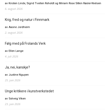
av Kirsten Linde, Sigrid Tveiten Roholdt og Miriam Rose Sitkin Røsler-Nielsen
6. august 2026
Krig, fred og natur i Finnmark
av Aasne Jordheim
2. august 2026
Følg med på Frolands Verk
av Ellen Lange
4. juli 2026
Ja, nei, kanskje?
av Justine Nguyen
25. juni 2026
Unge kritikere i kunstverkstedet
av Solveig Viken
23. juni 2026