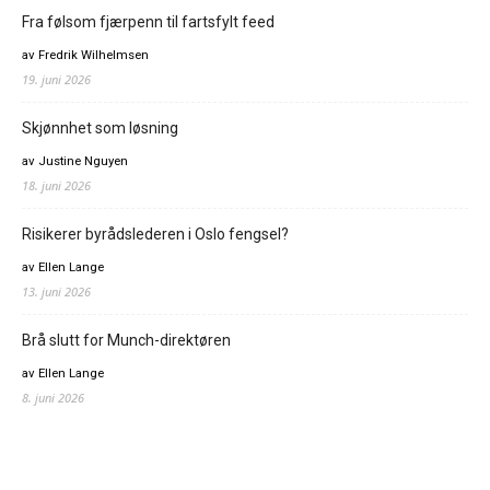
Fra følsom fjærpenn til fartsfylt feed
av Fredrik Wilhelmsen
19. juni 2026
Skjønnhet som løsning
av Justine Nguyen
18. juni 2026
Risikerer byrådslederen i Oslo fengsel?
av Ellen Lange
13. juni 2026
Brå slutt for Munch-direktøren
av Ellen Lange
8. juni 2026