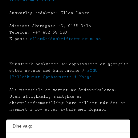
Tekstallmenningen
Ansvarlig redaktør: Ellen Lange
Adresse: Akersgata 43, 0158 Oslo
Telefon: +47 482 58 183
E-post:
ellen@tidsskriftetmuseum.no
Kunstverk beskyttet av opphavsrett er gjengitt
etter avtale med kunstnerne /
BONO
(Billedkunst Opphavsrett i Norge)
Alt materiale er vernet av Åndsverksloven.
Uten uttrykkelig samtykke er
eksemplarfremstilling bare tillatt når det er
hjemlet i lov etter avtale med Kopinor
Dine valg: