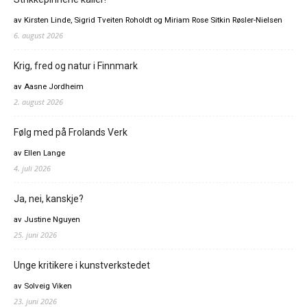
av Kirsten Linde, Sigrid Tveiten Roholdt og Miriam Rose Sitkin Røsler-Nielsen
6. august 2026
Krig, fred og natur i Finnmark
av Aasne Jordheim
2. august 2026
Følg med på Frolands Verk
av Ellen Lange
4. juli 2026
Ja, nei, kanskje?
av Justine Nguyen
25. juni 2026
Unge kritikere i kunstverkstedet
av Solveig Viken
23. juni 2026