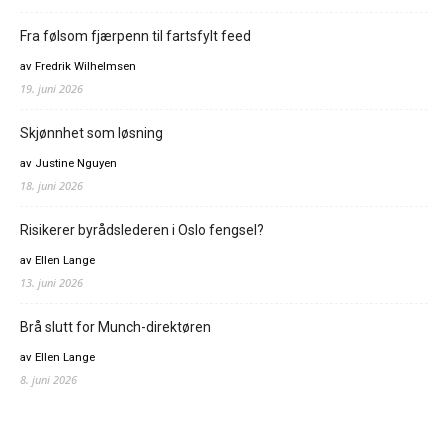
Fra følsom fjærpenn til fartsfylt feed
av Fredrik Wilhelmsen
19. juni 2026
Skjønnhet som løsning
av Justine Nguyen
18. juni 2026
Risikerer byrådslederen i Oslo fengsel?
av Ellen Lange
13. juni 2026
Brå slutt for Munch-direktøren
av Ellen Lange
8. juni 2026