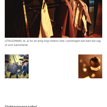
UTKLEDNING: Ai, ai for en artig krig! Innerst inne i utstillingen kan barn kle seg
ut som karolinerne.
Strikkepinnene kaller!