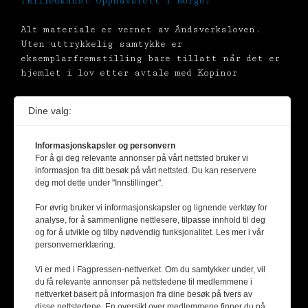
(Billedkunst Opphavsrett i Norge)
Alt materiale er vernet av Åndsverksloven.
Uten uttrykkelig samtykke er
eksemplarfremstilling bare tillatt når det er
hjemlet i lov etter avtale med Kopinor
Dine valg:
Informasjonskapsler og personvern
For å gi deg relevante annonser på vårt nettsted bruker vi
informasjon fra ditt besøk på vårt nettsted. Du kan reservere
deg mot dette under "Innstillinger".
For øvrig bruker vi informasjonskapsler og lignende verktøy for
analyse, for å sammenligne nettlesere, tilpasse innhold til deg
og for å utvikle og tilby nødvendig funksjonalitet. Les mer i vår
personvernerklæring.
Vi er med i Fagpressen-nettverket. Om du samtykker under, vil
du få relevante annonser på nettstedene til medlemmene i
nettverket basert på informasjon fra dine besøk på tvers av
disse nettstedene. En oversikt over medlemmene finner du på