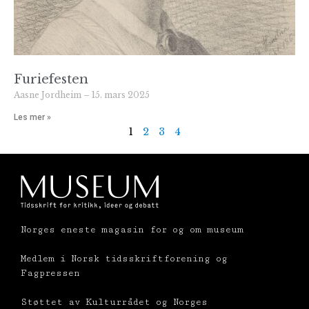
Furiefesten
Aasne Jordheim
15. mars 2025
Les mer »
1
2
3
4
Norges eneste magasin for og om museum
Medlem i Norsk tidsskriftforening og
Fagpressen
Støttet av Kulturrådet og Norges