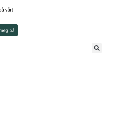
å vårt
 meg på