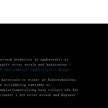
stverk beskyttet av opphavsrett er
ngitt etter avtale med kunstnerne /
O (Billedkunst Opphavsrett i Norge)
 materiale er vernet av Åndsverksloven.
n uttrykkelig samtykke er
emplarfremstilling bare tillatt når det
hjemlet i lov etter avtale med Kopinor