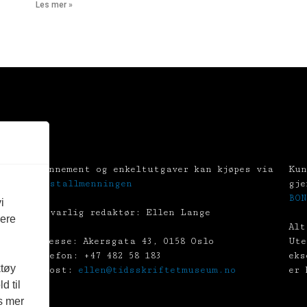
Les mer »
Abonnement og enkeltutgaver kan kjøpes via
Kun
Tekstallmenningen
gje
BON
i
Ansvarlig redaktør: Ellen Lange
vere
Alt
Adresse: Akersgata 43, 0158 Oslo
Ute
Telefon: +47 482 58 183
eks
ktøy
E-post:
ellen@tidsskriftetmuseum.no
er 
d til
es mer