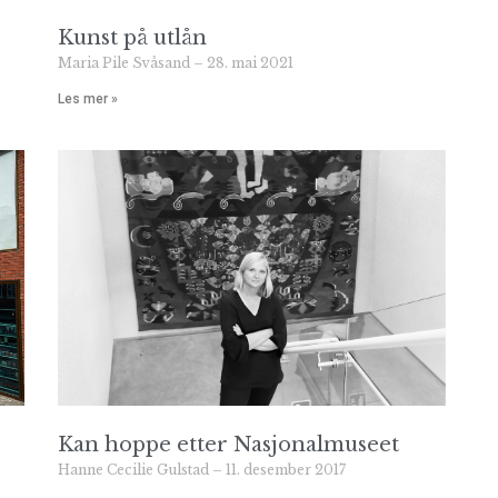
Kunst på utlån
Maria Pile Svåsand
28. mai 2021
Les mer »
Kan hoppe etter Nasjonalmuseet
Hanne Cecilie Gulstad
11. desember 2017