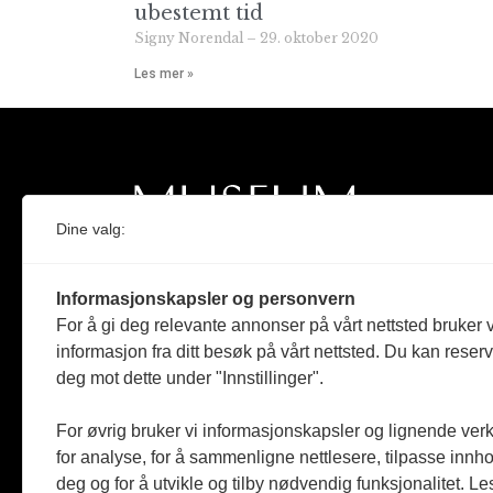
ubestemt tid
Signy Norendal
29. oktober 2020
Les mer »
Dine valg:
Norges eneste magasin for og om museum
Informasjonskapsler og personvern
Medlem i Norsk tidsskriftforening og
For å gi deg relevante annonser på vårt nettsted bruker v
Fagpressen
informasjon fra ditt besøk på vårt nettsted. Du kan reser
deg mot dette under "Innstillinger".
Støttet av Kulturrådet og Norges
museumsforbund
For øvrig bruker vi informasjonskapsler og lignende ver
for analyse, for å sammenligne nettlesere, tilpasse innhol
Følger Redaktørplakaten og Vær Varsom-
plakaten
deg og for å utvikle og tilby nødvendig funksjonalitet. L