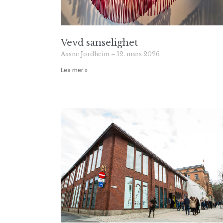
Vevd sanselighet
Aasne Jordheim
12. mars 2026
Les mer »