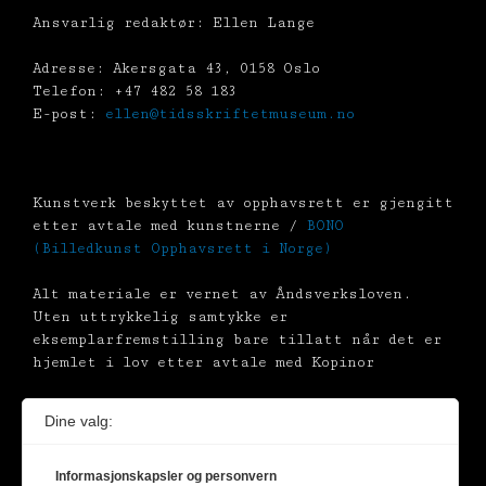
Ansvarlig redaktør: Ellen Lange
Adresse: Akersgata 43, 0158 Oslo
Telefon: +47 482 58 183
E-post:
ellen@tidsskriftetmuseum.no
Kunstverk beskyttet av opphavsrett er gjengitt
etter avtale med kunstnerne /
BONO
(Billedkunst Opphavsrett i Norge)
Alt materiale er vernet av Åndsverksloven.
Uten uttrykkelig samtykke er
eksemplarfremstilling bare tillatt når det er
hjemlet i lov etter avtale med Kopinor
Dine valg:
Informasjonskapsler og personvern