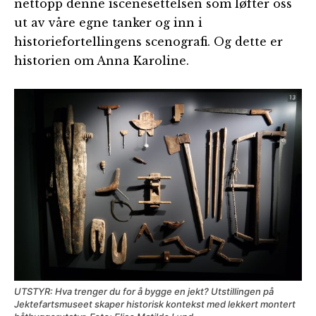
nettopp denne iscenesettelsen som løfter oss
ut av våre egne tanker og inn i
historiefortellingens scenografi. Og dette er
historien om Anna Karoline.
UTSTYR: Hva trenger du for å bygge en jekt? Utstillingen på
Jektefartsmuseet skaper historisk kontekst med lekkert montert