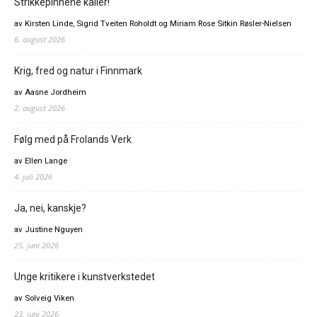
Strikkepinnene kaller!
av Kirsten Linde, Sigrid Tveiten Roholdt og Miriam Rose Sitkin Røsler-Nielsen
6. august 2026
Krig, fred og natur i Finnmark
av Aasne Jordheim
2. august 2026
Følg med på Frolands Verk
av Ellen Lange
4. juli 2026
Ja, nei, kanskje?
av Justine Nguyen
25. juni 2026
Unge kritikere i kunstverkstedet
av Solveig Viken
23. juni 2026