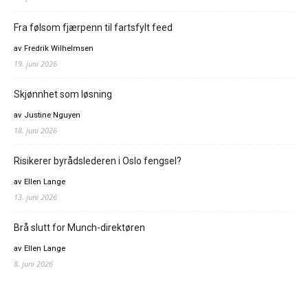
Fra følsom fjærpenn til fartsfylt feed
av Fredrik Wilhelmsen
19. juni 2026
Skjønnhet som løsning
av Justine Nguyen
18. juni 2026
Risikerer byrådslederen i Oslo fengsel?
av Ellen Lange
13. juni 2026
Brå slutt for Munch-direktøren
av Ellen Lange
8. juni 2026