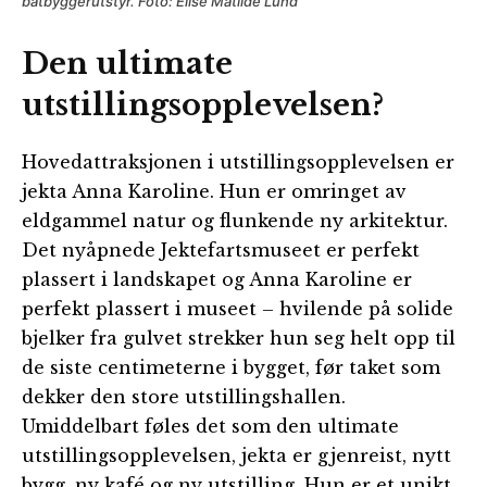
båtbyggerutstyr. Foto: Elise Matilde Lund
Den ultimate
utstillingsopplevelsen?
Hovedattraksjonen i utstillingsopplevelsen er
jekta Anna Karoline. Hun er omringet av
eldgammel natur og flunkende ny arkitektur.
Det nyåpnede Jektefartsmuseet er perfekt
plassert i landskapet og Anna Karoline er
perfekt plassert i museet – hvilende på solide
bjelker fra gulvet strekker hun seg helt opp til
de siste centimeterne i bygget, før taket som
dekker den store utstillingshallen.
Umiddelbart føles det som den ultimate
utstillingsopplevelsen, jekta er gjenreist, nytt
bygg, ny kafé og ny utstilling. Hun er et unikt