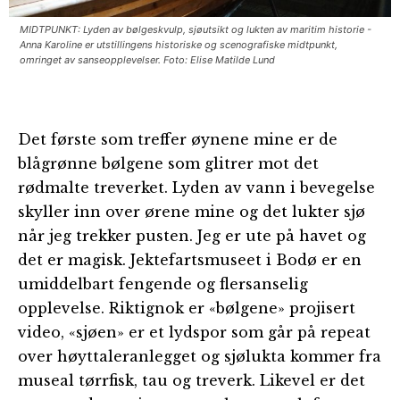
MIDTPUNKT: Lyden av bølgeskvulp, sjøutsikt og lukten av maritim historie -
Anna Karoline er utstillingens historiske og scenografiske midtpunkt,
omringet av sanseopplevelser. Foto: Elise Matilde Lund
Det første som treffer øynene mine er de
blågrønne bølgene som glitrer mot det
rødmalte treverket. Lyden av vann i bevegelse
skyller inn over ørene mine og det lukter sjø
når jeg trekker pusten. Jeg er ute på havet og
det er magisk. Jektefartsmuseet i Bodø er en
umiddelbart fengende og flersanselig
opplevelse. Riktignok er «bølgene» projisert
video, «sjøen» er et lydspor som går på repeat
over høyttaleranlegget og sjølukta kommer fra
museal tørrfisk, tau og treverk. Likevel er det