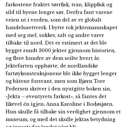
farkostene fraktet tørrfisk, tran, klippfisk og
sild til byene lengre sør. Derfra fant varene
veien ut i verden, som del av et globalt
handelsnettverk. I bytte tok jektemannskapet
med seg mel, sukker, salt og andre varer
tilbake til nord. Det er estimert at det ble
bygget rundt 3000 jekter gjennom historien,
og flere hundre av dem seilte hvert år.
Jektefarten opphørte, de nordlandske
fartøykonstruksjonene ble ikke bygget lenger
og båtene forsvant, men som Bjørn Tore
Pedersen skriver i den nyutgitte boken sin,
«Jekta – eventyrets farkost», så fantes det
likevel én igjen; Anna Karoline i Bodøsjøen.
Hun skulle få tilbake sin verdighet gjennom et
museum, og med det skulle jektas betydning