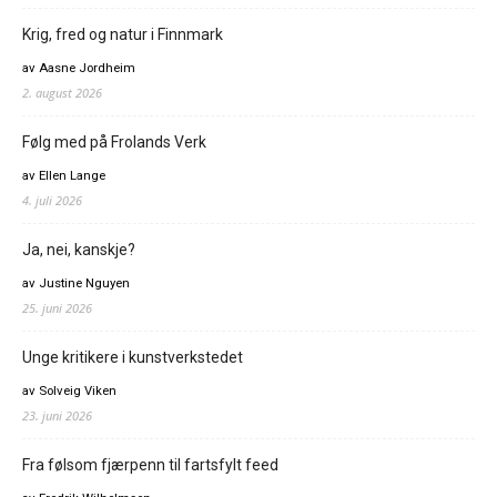
Krig, fred og natur i Finnmark
av Aasne Jordheim
2. august 2026
Følg med på Frolands Verk
av Ellen Lange
4. juli 2026
Ja, nei, kanskje?
av Justine Nguyen
25. juni 2026
Unge kritikere i kunstverkstedet
av Solveig Viken
23. juni 2026
Fra følsom fjærpenn til fartsfylt feed