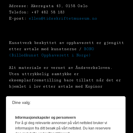
Adresse: Akersgata 43, 0158 Oslo
Telefon: +47 482 58 183
E-post:
ellen@tidsskriftetmuseum.no
Kunstverk beskyttet av opphavsrett er gjengitt
etter avtale med kunstnerne /
BONO
(Billedkunst Opphavsrett i Norge)
Alt materiale er vernet av Åndsverksloven.
Uten uttrykkelig samtykke er
eksemplarfremstilling bare tillatt når det er
hjemlet i lov etter avtale med Kopinor
Dine valg:
Informasjonskapsler og personvern
For å gi deg relevante annonser på vårt nettsted bruker vi
informasjon fra ditt besøk på vårt nettsted. Du kan reservere