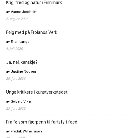
Krig, fred og natur i Finnmark
av Aasne Jordheim
2. august 2026
Følg med på Frolands Verk
av Ellen Lange
4. juli 2026
Ja, nei, kanskje?
av Justine Nguyen
25. juni 2026
Unge kritikere i kunstverkstedet
av Solveig Viken
23. juni 2026
Fra følsom fjærpenn til fartsfylt feed
av Fredrik Wilhelmsen