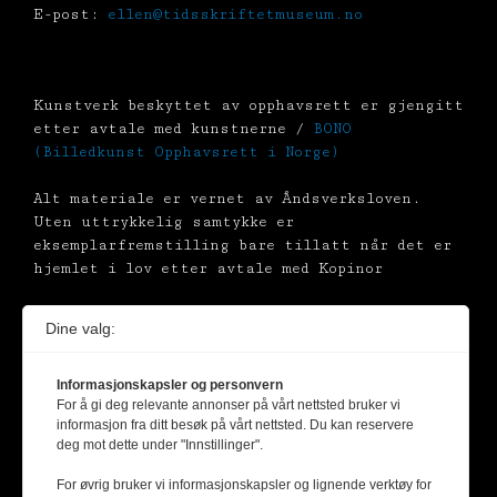
E-post:
ellen@tidsskriftetmuseum.no
Kunstverk beskyttet av opphavsrett er gjengitt
etter avtale med kunstnerne /
BONO
(Billedkunst Opphavsrett i Norge)
Alt materiale er vernet av Åndsverksloven.
Uten uttrykkelig samtykke er
eksemplarfremstilling bare tillatt når det er
hjemlet i lov etter avtale med Kopinor
Dine valg:
Informasjonskapsler og personvern
For å gi deg relevante annonser på vårt nettsted bruker vi
informasjon fra ditt besøk på vårt nettsted. Du kan reservere
deg mot dette under "Innstillinger".
For øvrig bruker vi informasjonskapsler og lignende verktøy for