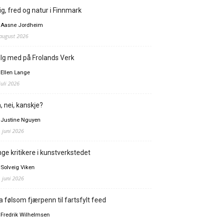
ig, fred og natur i Finnmark
 Aasne Jordheim
 august 2026
lg med på Frolands Verk
 Ellen Lange
juli 2026
, nei, kanskje?
 Justine Nguyen
. juni 2026
ge kritikere i kunstverkstedet
 Solveig Viken
. juni 2026
a følsom fjærpenn til fartsfylt feed
 Fredrik Wilhelmsen