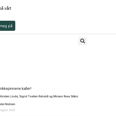
å vårt
 meg på
rikkepinnene kaller!
 Kirsten Linde, Sigrid Tveiten Roholdt og Miriam Rose Sitkin
sler-Nielsen
 august 2026