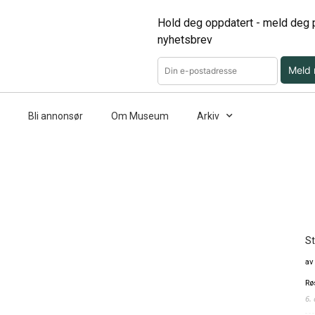
Hold deg oppdatert - meld deg p
nyhetsbrev
Meld
Bli annonsør
Om Museum
Arkiv
St
av
Rø
6.