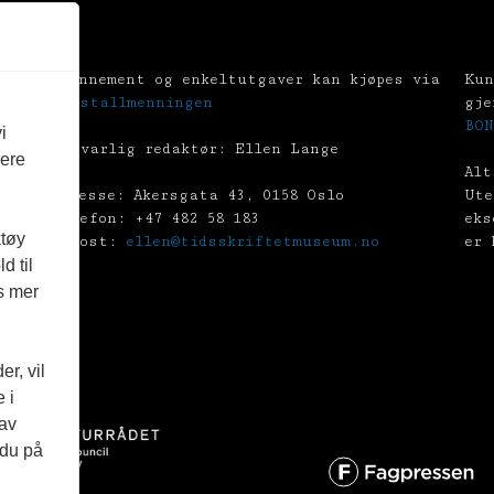
Abonnement og enkeltutgaver kan kjøpes via
Kun
Tekstallmenningen
gje
BON
i
Ansvarlig redaktør: Ellen Lange
vere
Alt
Adresse: Akersgata 43, 0158 Oslo
Ute
Telefon: +47 482 58 183
eks
ktøy
E-post:
ellen@tidsskriftetmuseum.no
er 
d til
es mer
r, vil
 i
 av
 du på