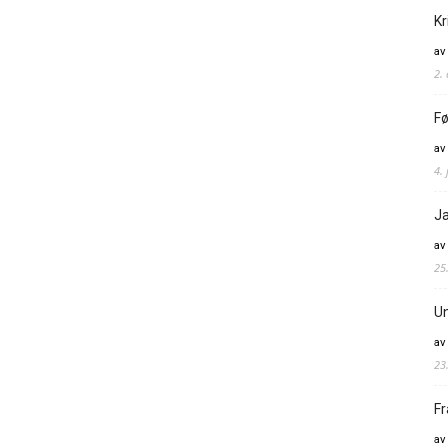
Kr
av
2.
Fø
av
4. 
Ja
av
25
Un
av
23
Fr
av