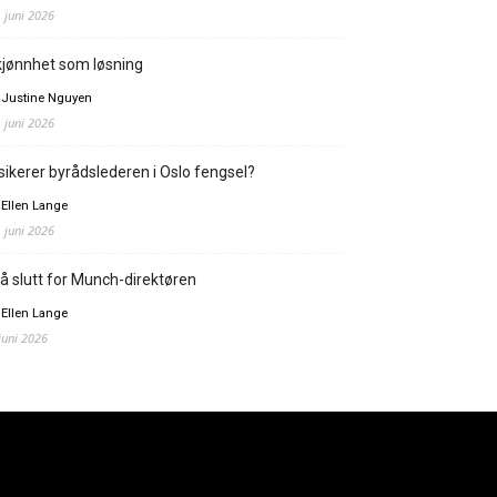
. juni 2026
jønnhet som løsning
 Justine Nguyen
. juni 2026
sikerer byrådslederen i Oslo fengsel?
 Ellen Lange
. juni 2026
å slutt for Munch-direktøren
 Ellen Lange
 juni 2026