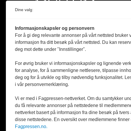
Dine valg:
Norges eneste magasin for og om museum
Informasjonskapsler og personvern
Medlem i Norsk tidsskriftforening og
For å gi deg relevante annonser på vårt nettsted bruker v
Fagpressen
informasjon fra ditt besøk på vårt nettsted. Du kan reser
deg mot dette under "Innstillinger".
Støttet av Kulturrådet og Norges
museumsforbund
For øvrig bruker vi informasjonskapsler og lignende ver
Følger Redaktørplakaten og Vær Varsom-
for analyse, for å sammenligne nettlesere, tilpasse innhol
plakaten
deg og for å utvikle og tilby nødvendig funksjonalitet. L
i vår personvernerklæring.
Utgis av
ABM-media AS
,
org.nr: 990 863 970
Vi er med i Fagpressen-nettverket. Om du samtykker unde
du få relevante annonser på nettstedene til medlemmene
nettverket basert på informasjon fra dine besøk på tvers
disse nettstedene. En oversikt over medlemmene finner
Fagpressen.no.