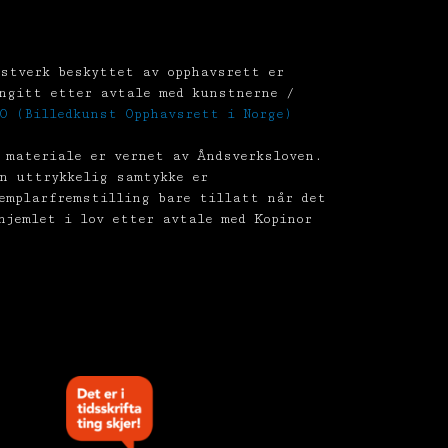
stverk beskyttet av opphavsrett er
ngitt etter avtale med kunstnerne /
O (Billedkunst Opphavsrett i Norge)
 materiale er vernet av Åndsverksloven.
n uttrykkelig samtykke er
emplarfremstilling bare tillatt når det
hjemlet i lov etter avtale med Kopinor