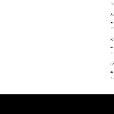
19
Sk
av
18
Ri
av
13
Br
av
8.