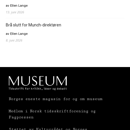
av Ellen Lange
13. juni 2026
Brå slutt for Munch-direktøren
av Ellen Lange
8. juni 2026
Norges eneste magasin for og om museum
Medlem i Norsk tidsskriftforening og
Fagpressen
Støttet av Kulturrådet og Norges