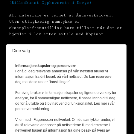
(Billedkunst Opphavsrett i Norge)
Alt materiale er vernet av Åndsverksloven.
Uten uttrykkelig samtykke er
eksemplarfremstilling bare tillatt når det er
hjemlet i lov etter avtale med Kopinor
Dine valg:
Informasjonskapsler og personvern
For å gi deg relevante annonser på vårt nettsted bruker vi
informasjon fra ditt besøk på vårt nettsted. Du kan reservere
deg mot dette under "Innstillinger".
For øvrig bruker vi informasjonskapsler og lignende verktøy for
analyse, for å sammenligne nettlesere, tilpasse innhold til deg
og for å utvikle og tilby nødvendig funksjonalitet. Les mer i vår
personvernerklæring.
Vi er med i Fagpressen-nettverket. Om du samtykker under, vil
du få relevante annonser på nettstedene til medlemmene i
nettverket basert på informasjon fra dine besøk på tvers av