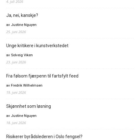
4. juli 2026
Ja, nei, kanskje?
av Justine Nguyen
25. juni 2026
Unge kritikere i kunstverkstedet
av Solveig Viken
23. juni 2026
Fra følsom fjærpenn til fartsfylt feed
av Fredrik Wilhelmsen
19. juni 2026
Skjønnhet som løsning
av Justine Nguyen
18. juni 2026
Risikerer byrådslederen i Oslo fengsel?