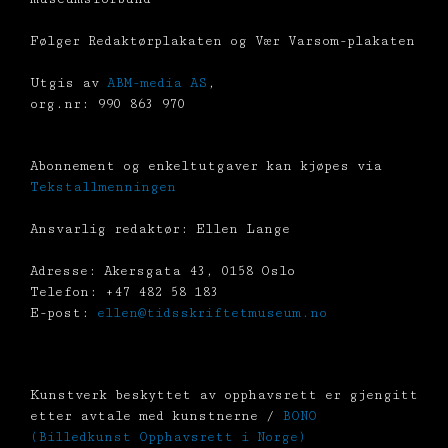
Følger Redaktørplakaten og Vær Varsom-plakaten
Utgis av
ABM-media AS
,
org.nr: 990 863 970
Abonnement og enkeltutgaver kan kjøpes via
Tekstallmenningen
Ansvarlig redaktør: Ellen Lange
Adresse: Akersgata 43, 0158 Oslo
Telefon: +47 482 58 183
E-post:
ellen@tidsskriftetmuseum.no
Kunstverk beskyttet av opphavsrett er gjengitt
etter avtale med kunstnerne /
BONO
(Billedkunst Opphavsrett i Norge)