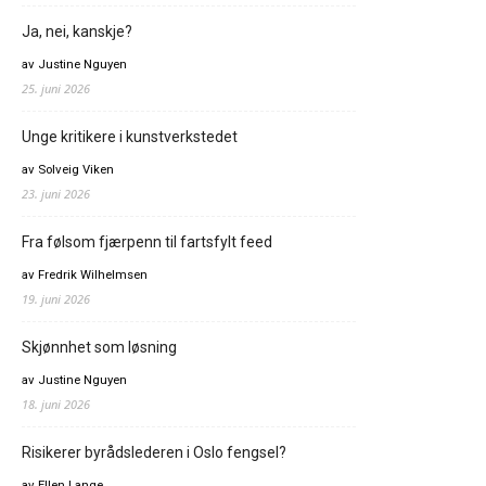
Ja, nei, kanskje?
av Justine Nguyen
25. juni 2026
Unge kritikere i kunstverkstedet
av Solveig Viken
23. juni 2026
Fra følsom fjærpenn til fartsfylt feed
av Fredrik Wilhelmsen
19. juni 2026
Skjønnhet som løsning
av Justine Nguyen
18. juni 2026
Risikerer byrådslederen i Oslo fengsel?
av Ellen Lange