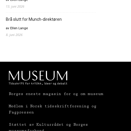
13. juni 2026
Brå slutt for Munch-direktøren
av Ellen Lange
8. juni 2026
Norges eneste magasin for og om museum
Medlem i Norsk tidsskriftforening og
Fagpressen
Støttet av Kulturrådet og Norges
museumsforbund