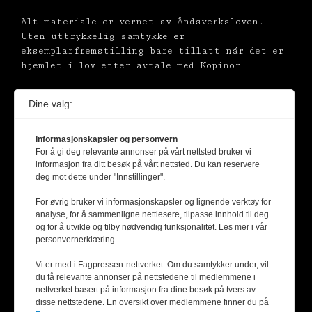
Alt materiale er vernet av Åndsverksloven.
Uten uttrykkelig samtykke er
eksemplarfremstilling bare tillatt når det er
hjemlet i lov etter avtale med Kopinor
Dine valg:
Informasjonskapsler og personvern
For å gi deg relevante annonser på vårt nettsted bruker vi
informasjon fra ditt besøk på vårt nettsted. Du kan reservere
deg mot dette under "Innstillinger".
For øvrig bruker vi informasjonskapsler og lignende verktøy for
analyse, for å sammenligne nettlesere, tilpasse innhold til deg
og for å utvikle og tilby nødvendig funksjonalitet. Les mer i vår
personvernerklæring.
Vi er med i Fagpressen-nettverket. Om du samtykker under, vil
du få relevante annonser på nettstedene til medlemmene i
nettverket basert på informasjon fra dine besøk på tvers av
disse nettstedene. En oversikt over medlemmene finner du på