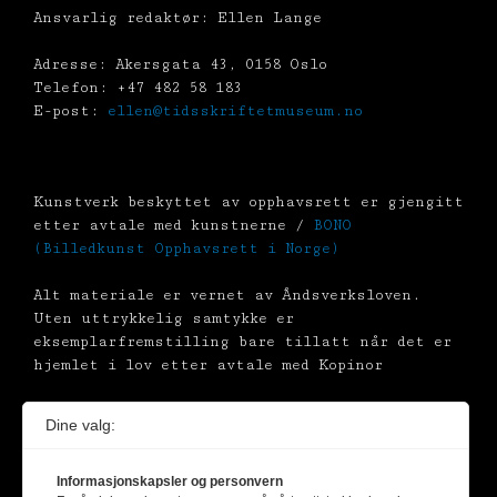
Ansvarlig redaktør: Ellen Lange
Adresse: Akersgata 43, 0158 Oslo
Telefon: +47 482 58 183
E-post:
ellen@tidsskriftetmuseum.no
Kunstverk beskyttet av opphavsrett er gjengitt
etter avtale med kunstnerne /
BONO
(Billedkunst Opphavsrett i Norge)
Alt materiale er vernet av Åndsverksloven.
Uten uttrykkelig samtykke er
eksemplarfremstilling bare tillatt når det er
hjemlet i lov etter avtale med Kopinor
Dine valg:
Informasjonskapsler og personvern