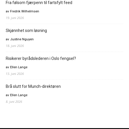
Fra følsom fjærpenn til fartsfylt feed
av Fredrik Wilhelmsen
19. juni 2026
Skjønnhet som løsning
av Justine Nguyen
18. juni 2026
Risikerer byrådslederen i Oslo fengsel?
av Ellen Lange
13. juni 2026
Brå slutt for Munch-direktøren
av Ellen Lange
8. juni 2026