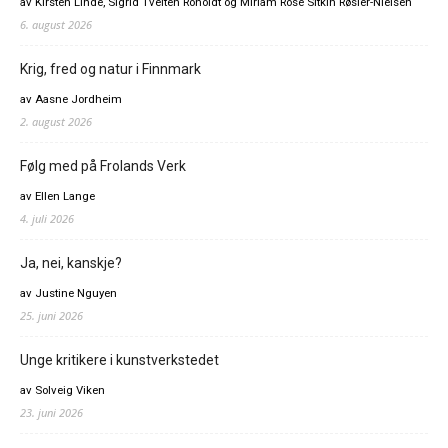
av Kirsten Linde, Sigrid Tveiten Roholdt og Miriam Rose Sitkin Røsler-Nielsen
6. august 2026
Krig, fred og natur i Finnmark
av Aasne Jordheim
2. august 2026
Følg med på Frolands Verk
av Ellen Lange
4. juli 2026
Ja, nei, kanskje?
av Justine Nguyen
25. juni 2026
Unge kritikere i kunstverkstedet
av Solveig Viken
23. juni 2026