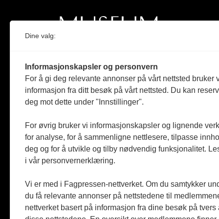
Dine valg:
Norges eneste magasin for og om museum
Informasjonskapsler og personvern
Medlem i Norsk tidsskriftforening og
For å gi deg relevante annonser på vårt nettsted bruker v
Fagpressen
informasjon fra ditt besøk på vårt nettsted. Du kan reser
deg mot dette under "Innstillinger".
Støttet av Kulturrådet og Norges
museumsforbund
For øvrig bruker vi informasjonskapsler og lignende ver
Følger Redaktørplakaten og Vær Varsom-
for analyse, for å sammenligne nettlesere, tilpasse innhol
plakaten
deg og for å utvikle og tilby nødvendig funksjonalitet. L
i vår personvernerklæring.
Utgis av
ABM-media AS
,
org.nr: 990 863 970
Vi er med i Fagpressen-nettverket. Om du samtykker unde
du få relevante annonser på nettstedene til medlemmene
nettverket basert på informasjon fra dine besøk på tvers