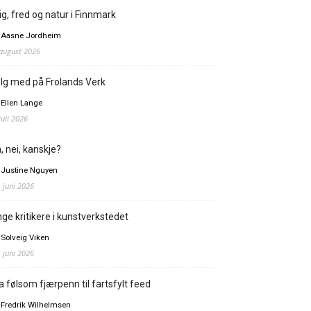
ig, fred og natur i Finnmark
 Aasne Jordheim
 august 2026
lg med på Frolands Verk
 Ellen Lange
juli 2026
, nei, kanskje?
 Justine Nguyen
. juni 2026
ge kritikere i kunstverkstedet
 Solveig Viken
. juni 2026
a følsom fjærpenn til fartsfylt feed
 Fredrik Wilhelmsen