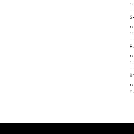
19
Sk
av
18
Ri
av
13
Br
av
8.