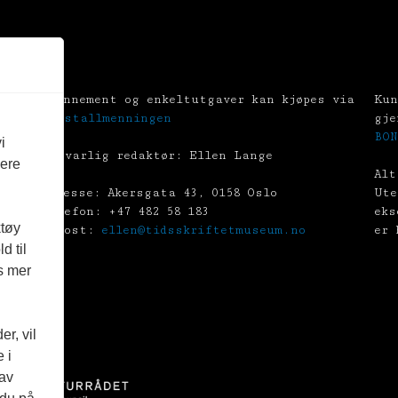
Abonnement og enkeltutgaver kan kjøpes via
Kun
Tekstallmenningen
gje
BON
i
Ansvarlig redaktør: Ellen Lange
vere
Alt
Adresse: Akersgata 43, 0158 Oslo
Ute
Telefon: +47 482 58 183
eks
ktøy
E-post:
ellen@tidsskriftetmuseum.no
er 
d til
es mer
r, vil
 i
 av