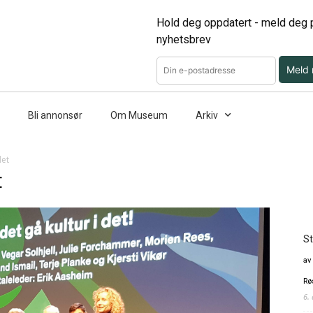
Hold deg oppdatert - meld deg p
nyhetsbrev
Meld
Bli annonsør
Om Museum
Arkiv
det
t
St
av
Rø
6.