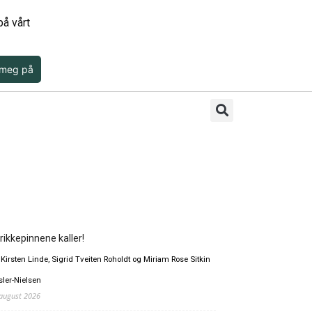
å vårt
 meg på
rikkepinnene kaller!
 Kirsten Linde, Sigrid Tveiten Roholdt og Miriam Rose Sitkin
sler-Nielsen
 august 2026