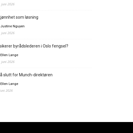
. juni 2026
jønnhet som løsning
 Justine Nguyen
. juni 2026
sikerer byrådslederen i Oslo fengsel?
 Ellen Lange
. juni 2026
å slutt for Munch-direktøren
 Ellen Lange
 juni 2026