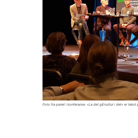
Foto fra panel i konferanse. «La det gå kultur i det» er tekst