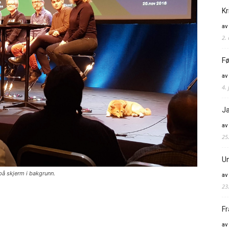
Kr
av
2.
Fø
av
4. 
Ja
av
25
Un
 på skjerm i bakgrunn.
av
23
Fr
av