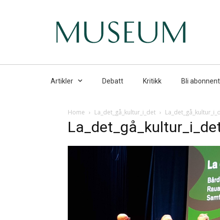
Artikler
Debatt
Kritikk
Bli abonnent
Home
La_det_gå_kultur_i_det
La_det_gå_kultur_i_
La_det_gå_kultur_i_de