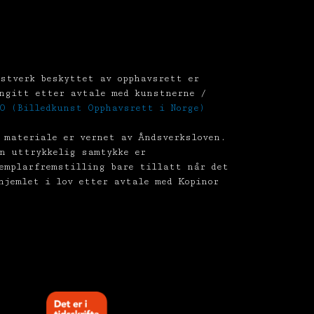
stverk beskyttet av opphavsrett er
ngitt etter avtale med kunstnerne /
O (Billedkunst Opphavsrett i Norge)
 materiale er vernet av Åndsverksloven.
n uttrykkelig samtykke er
emplarfremstilling bare tillatt når det
hjemlet i lov etter avtale med Kopinor