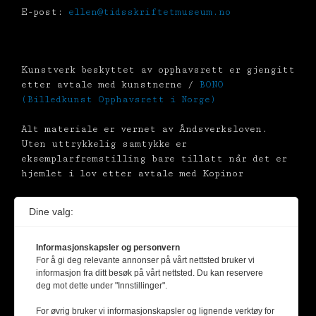
E-post:
ellen@tidsskriftetmuseum.no
Kunstverk beskyttet av opphavsrett er gjengitt
etter avtale med kunstnerne /
BONO
(Billedkunst Opphavsrett i Norge)
Alt materiale er vernet av Åndsverksloven.
Uten uttrykkelig samtykke er
eksemplarfremstilling bare tillatt når det er
hjemlet i lov etter avtale med Kopinor
Dine valg:
Informasjonskapsler og personvern
For å gi deg relevante annonser på vårt nettsted bruker vi
informasjon fra ditt besøk på vårt nettsted. Du kan reservere
deg mot dette under "Innstillinger".
For øvrig bruker vi informasjonskapsler og lignende verktøy for