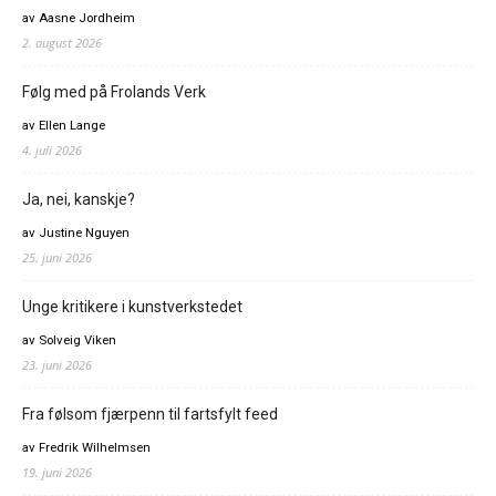
av Aasne Jordheim
2. august 2026
Følg med på Frolands Verk
av Ellen Lange
4. juli 2026
Ja, nei, kanskje?
av Justine Nguyen
25. juni 2026
Unge kritikere i kunstverkstedet
av Solveig Viken
23. juni 2026
Fra følsom fjærpenn til fartsfylt feed
av Fredrik Wilhelmsen
19. juni 2026