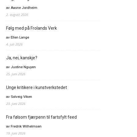
av Aasne Jordheim
2. august 2026
Følg med på Frolands Verk
av Ellen Lange
4. juli 2026
Ja, nei, kanskje?
av Justine Nguyen
25. juni 2026
Unge kritikere i kunstverkstedet
av Solveig Viken
23. juni 2026
Fra følsom fjærpenn til fartsfylt feed
av Fredrik Wilhelmsen
19. juni 2026