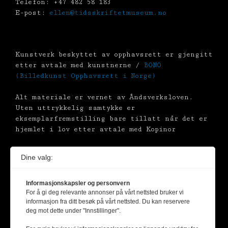
Telefon: +47 482 58 183
E-post:
ellen@tidsskriftetmuseum.no
Kunstverk beskyttet av opphavsrett er gjengitt
etter avtale med kunstnerne /
BONO
(Billedkunst Opphavsrett i Norge)
Alt materiale er vernet av Åndsverksloven.
Uten uttrykkelig samtykke er
eksemplarfremstilling bare tillatt når det er
hjemlet i lov etter avtale med Kopinor
Dine valg:
Informasjonskapsler og personvern
For å gi deg relevante annonser på vårt nettsted bruker vi
informasjon fra ditt besøk på vårt nettsted. Du kan reservere
deg mot dette under "Innstillinger".