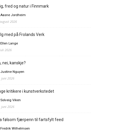
ig, fred og natur i Finnmark
 Aasne Jordheim
 august 2026
lg med på Frolands Verk
 Ellen Lange
juli 2026
, nei, kanskje?
 Justine Nguyen
. juni 2026
ge kritikere i kunstverkstedet
 Solveig Viken
. juni 2026
a følsom fjærpenn til fartsfylt feed
 Fredrik Wilhelmsen