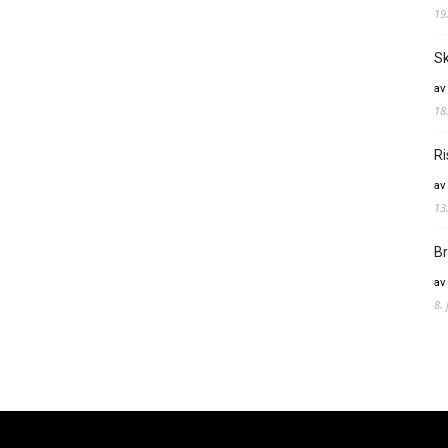
19
Sk
av
18
Ri
av
13
Br
av
8.