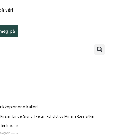
å vårt
 meg på
rikkepinnene kaller!
 Kirsten Linde, Sigrid Tveiten Roholdt og Miriam Rose Sitkin
sler-Nielsen
 august 2026