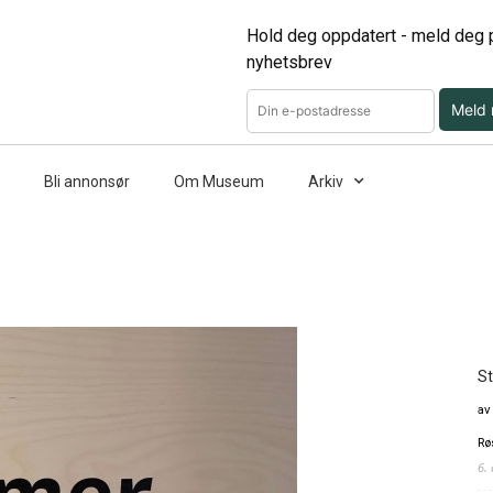
Hold deg oppdatert - meld deg p
nyhetsbrev
Meld
Bli annonsør
Om Museum
Arkiv
St
av
Rø
6.