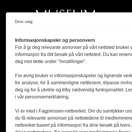
Dine valg:
Norges eneste magasin for og om museum
Informasjonskapsler og personvern
Medlem i Norsk tidsskriftforening og
For å gi deg relevante annonser på vårt nettsted bruker v
Fagpressen
informasjon fra ditt besøk på vårt nettsted. Du kan reser
deg mot dette under "Innstillinger".
Støttet av Kulturrådet og Norges
museumsforbund
For øvrig bruker vi informasjonskapsler og lignende ver
Følger Redaktørplakaten og Vær Varsom-
for analyse, for å sammenligne nettlesere, tilpasse innhol
plakaten
deg og for å utvikle og tilby nødvendig funksjonalitet. L
i vår personvernerklæring.
Utgis av
ABM-media AS
,
org.nr: 990 863 970
Vi er med i Fagpressen-nettverket. Om du samtykker unde
du få relevante annonser på nettstedene til medlemmene
nettverket basert på informasjon fra dine besøk på tvers