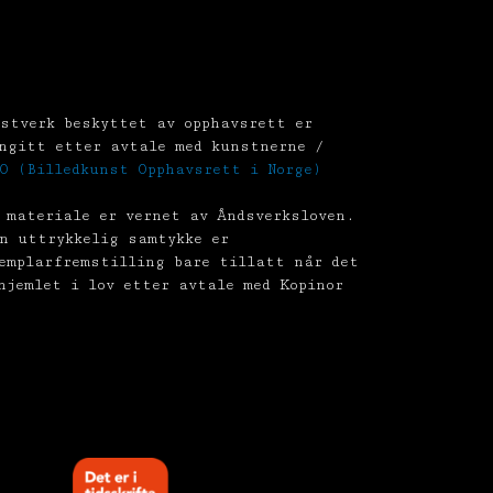
stverk beskyttet av opphavsrett er
ngitt etter avtale med kunstnerne /
O (Billedkunst Opphavsrett i Norge)
 materiale er vernet av Åndsverksloven.
n uttrykkelig samtykke er
emplarfremstilling bare tillatt når det
hjemlet i lov etter avtale med Kopinor