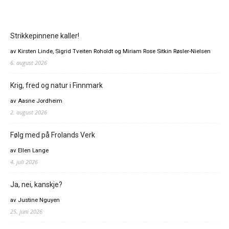
Strikkepinnene kaller!
av Kirsten Linde, Sigrid Tveiten Roholdt og Miriam Rose Sitkin Røsler-Nielsen
6. august 2026
Krig, fred og natur i Finnmark
av Aasne Jordheim
2. august 2026
Følg med på Frolands Verk
av Ellen Lange
4. juli 2026
Ja, nei, kanskje?
av Justine Nguyen
25. juni 2026