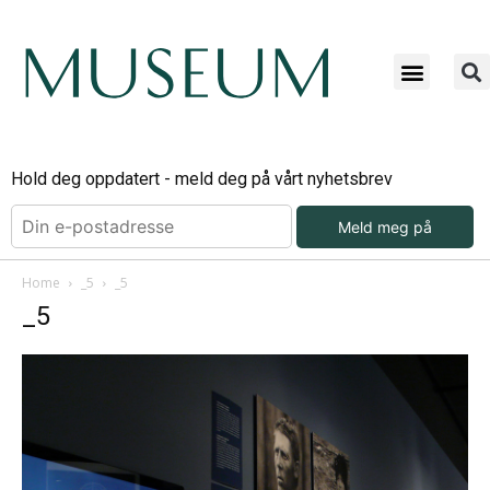
Hold deg oppdatert - meld deg på vårt nyhetsbrev
Meld meg på
Home
_5
_5
_5