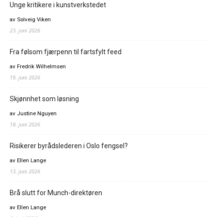
Unge kritikere i kunstverkstedet
av Solveig Viken
23. juni 2026
Fra følsom fjærpenn til fartsfylt feed
av Fredrik Wilhelmsen
19. juni 2026
Skjønnhet som løsning
av Justine Nguyen
18. juni 2026
Risikerer byrådslederen i Oslo fengsel?
av Ellen Lange
13. juni 2026
Brå slutt for Munch-direktøren
av Ellen Lange