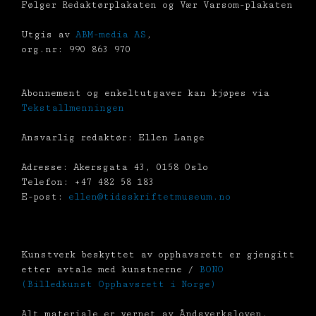
Følger Redaktørplakaten og Vær Varsom-plakaten
Utgis av
ABM-media AS
,
org.nr: 990 863 970
Abonnement og enkeltutgaver kan kjøpes via
Tekstallmenningen
Ansvarlig redaktør: Ellen Lange
Adresse: Akersgata 43, 0158 Oslo
Telefon: +47 482 58 183
E-post:
ellen@tidsskriftetmuseum.no
Kunstverk beskyttet av opphavsrett er gjengitt
etter avtale med kunstnerne /
BONO
(Billedkunst Opphavsrett i Norge)
Alt materiale er vernet av Åndsverksloven.