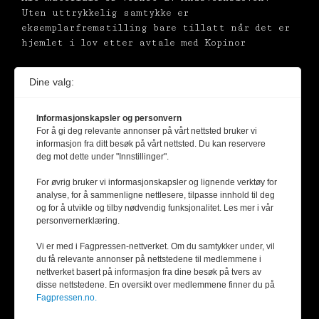
Uten uttrykkelig samtykke er
eksemplarfremstilling bare tillatt når det er
hjemlet i lov etter avtale med Kopinor
Dine valg:
Informasjonskapsler og personvern
For å gi deg relevante annonser på vårt nettsted bruker vi
informasjon fra ditt besøk på vårt nettsted. Du kan reservere
deg mot dette under "Innstillinger".
For øvrig bruker vi informasjonskapsler og lignende verktøy for
analyse, for å sammenligne nettlesere, tilpasse innhold til deg
og for å utvikle og tilby nødvendig funksjonalitet. Les mer i vår
personvernerklæring.
Vi er med i Fagpressen-nettverket. Om du samtykker under, vil
du få relevante annonser på nettstedene til medlemmene i
nettverket basert på informasjon fra dine besøk på tvers av
disse nettstedene. En oversikt over medlemmene finner du på
Fagpressen.no.