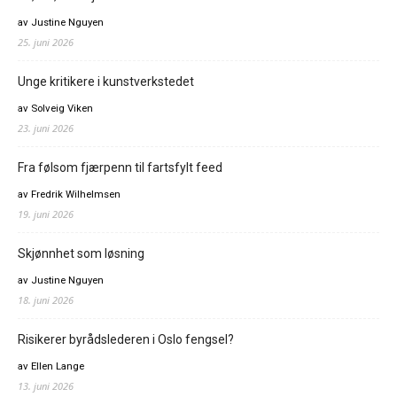
av Justine Nguyen
25. juni 2026
Unge kritikere i kunstverkstedet
av Solveig Viken
23. juni 2026
Fra følsom fjærpenn til fartsfylt feed
av Fredrik Wilhelmsen
19. juni 2026
Skjønnhet som løsning
av Justine Nguyen
18. juni 2026
Risikerer byrådslederen i Oslo fengsel?
av Ellen Lange
13. juni 2026