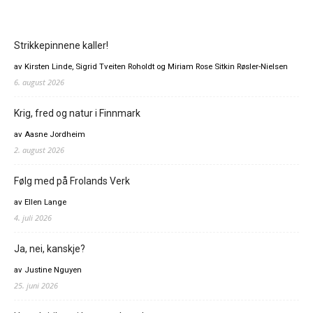
Strikkepinnene kaller!
av Kirsten Linde, Sigrid Tveiten Roholdt og Miriam Rose Sitkin Røsler-Nielsen
6. august 2026
Krig, fred og natur i Finnmark
av Aasne Jordheim
2. august 2026
Følg med på Frolands Verk
av Ellen Lange
4. juli 2026
Ja, nei, kanskje?
av Justine Nguyen
25. juni 2026