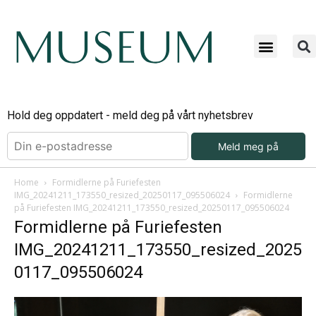
Hold deg oppdatert - meld deg på vårt nyhetsbrev
Meld meg på
Home
Formidlerne på Furiefesten
IMG_20241211_173550_resized_20250117_095506024
Formidlerne
på Furiefesten IMG_20241211_173550_resized_20250117_095506024
Formidlerne på Furiefesten
IMG_20241211_173550_resized_2025
0117_095506024