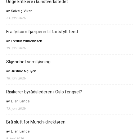
Unge kritikere i kunstverkstedet
av Solveig Viken
23. juni 2026
Fra følsom fjærpenn til fartsfylt feed
av Fredrik Wilhelmsen
19. juni 2026
Skjønnhet som løsning
av Justine Nguyen
18. juni 2026
Risikerer byrådslederen i Oslo fengsel?
av Ellen Lange
13. juni 2026
Brå slutt for Munch-direktøren
av Ellen Lange
8. juni 2026