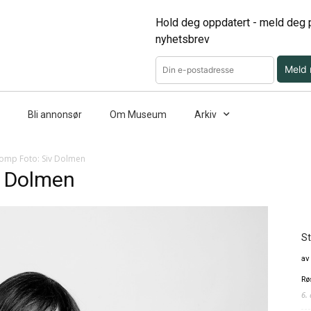
Hold deg oppdatert - meld deg p
nyhetsbrev
Meld
Bli annonsør
Om Museum
Arkiv
romp Foto: Siv Dolmen
v Dolmen
St
av
Rø
6.