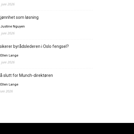
. juni 2026
jønnhet som løsning
 Justine Nguyen
. juni 2026
sikerer byrådslederen i Oslo fengsel?
 Ellen Lange
. juni 2026
å slutt for Munch-direktøren
 Ellen Lange
 juni 2026