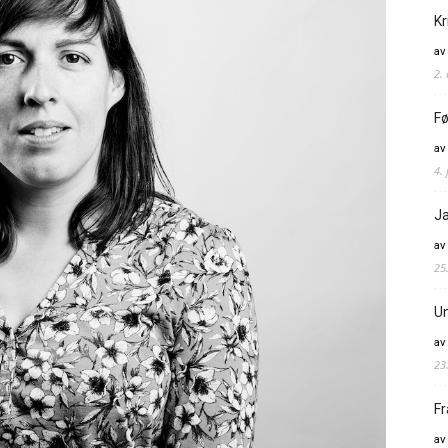
Kr
av
2.
Fø
av
4. 
Ja
av
25
Un
av
23
Fr
av