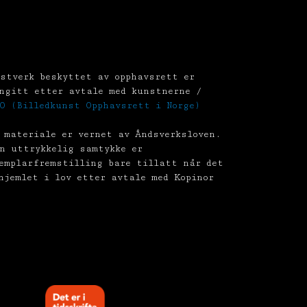
stverk beskyttet av opphavsrett er
ngitt etter avtale med kunstnerne /
O (Billedkunst Opphavsrett i Norge)
 materiale er vernet av Åndsverksloven.
n uttrykkelig samtykke er
emplarfremstilling bare tillatt når det
hjemlet i lov etter avtale med Kopinor