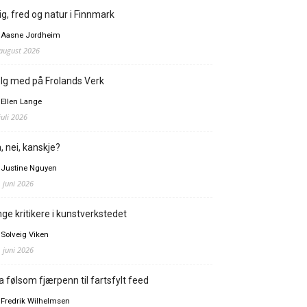
ig, fred og natur i Finnmark
 Aasne Jordheim
 august 2026
lg med på Frolands Verk
 Ellen Lange
juli 2026
, nei, kanskje?
 Justine Nguyen
. juni 2026
ge kritikere i kunstverkstedet
 Solveig Viken
. juni 2026
a følsom fjærpenn til fartsfylt feed
 Fredrik Wilhelmsen