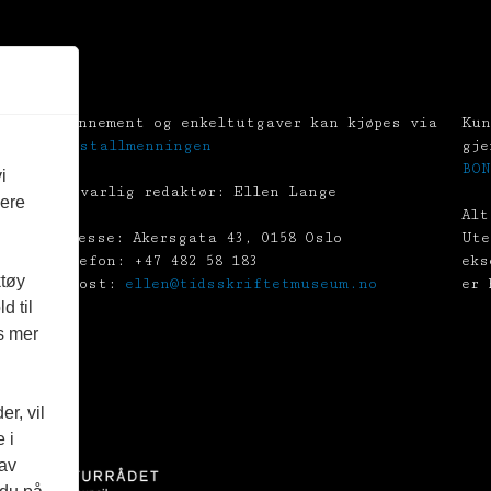
Abonnement og enkeltutgaver kan kjøpes via
Kun
Tekstallmenningen
gje
BON
i
Ansvarlig redaktør: Ellen Lange
vere
Alt
Adresse: Akersgata 43, 0158 Oslo
Ute
Telefon: +47 482 58 183
eks
ktøy
E-post:
ellen@tidsskriftetmuseum.no
er 
d til
es mer
r, vil
 i
 av