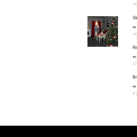
19
Sk
av
18
Ri
av
13
Br
av
8.