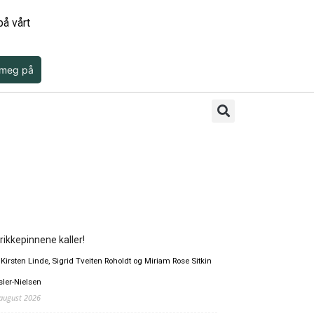
å vårt
 meg på
rikkepinnene kaller!
 Kirsten Linde, Sigrid Tveiten Roholdt og Miriam Rose Sitkin
sler-Nielsen
 august 2026