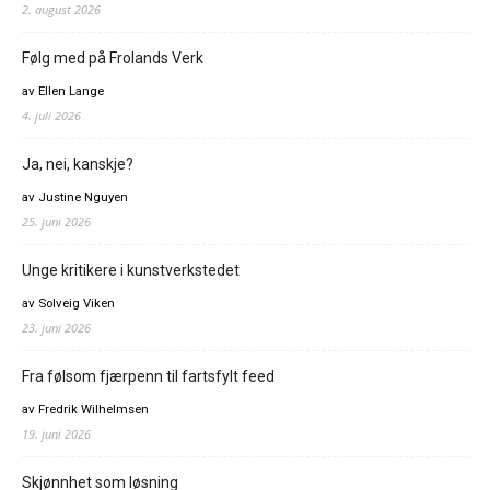
2. august 2026
Følg med på Frolands Verk
av Ellen Lange
4. juli 2026
Ja, nei, kanskje?
av Justine Nguyen
25. juni 2026
Unge kritikere i kunstverkstedet
av Solveig Viken
23. juni 2026
Fra følsom fjærpenn til fartsfylt feed
av Fredrik Wilhelmsen
19. juni 2026
Skjønnhet som løsning