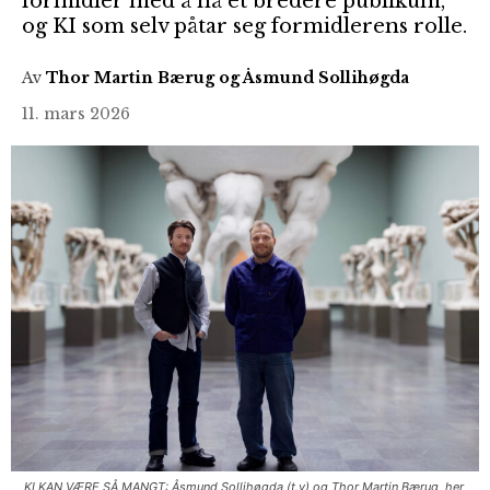
formidler med å nå et bredere publikum,
og KI som selv påtar seg formidlerens rolle.
Av
Thor Martin Bærug og Åsmund Sollihøgda
11. mars 2026
KI KAN VÆRE SÅ MANGT: Åsmund Sollihøgda (t.v) og Thor Martin Bærug, her