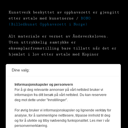
Kunstverk beskyttet av opphavsrett er gjengitt
etter avtale med kunstnerne /
BONO
(Billedkunst Opphavsrett i Norge)
Alt materiale er vernet av Åndsverksloven.
Uten uttrykkelig samtykke er
eksemplarfremstilling bare tillatt når det er
hjemlet i lov etter avtale med Kopinor
Dine valg:
Informasjonskapsler og personvern
For å gi deg relevante annonser på vårt nettsted bruker vi
informasjon fra ditt besøk på vårt nettsted. Du kan reservere
deg mot dette under "Innstillinger".
For øvrig bruker vi informasjonskapsler og lignende verktøy for
analyse, for å sammenligne nettlesere, tilpasse innhold til deg
og for å utvikle og tilby nødvendig funksjonalitet. Les mer i vår
personvernerklæring.