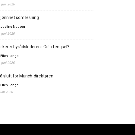
. juni 2026
jønnhet som løsning
 Justine Nguyen
. juni 2026
sikerer byrådslederen i Oslo fengsel?
 Ellen Lange
. juni 2026
å slutt for Munch-direktøren
 Ellen Lange
 juni 2026