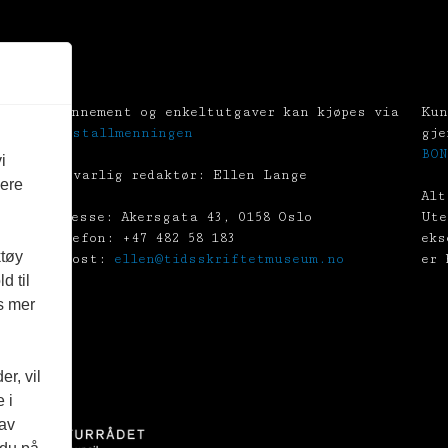
Abonnement og enkeltutgaver kan kjøpes via
Kun
Tekstallmenningen
gje
BON
i
Ansvarlig redaktør: Ellen Lange
vere
Alt
Adresse: Akersgata 43, 0158 Oslo
Ute
Telefon: +47 482 58 183
eks
ktøy
E-post:
ellen@tidsskriftetmuseum.no
er 
d til
es mer
r, vil
 i
 av