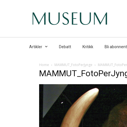
Artikler
Debatt
Kritikk
Bli abonnent
Home
MAMMUT_FotoPerJynge
MAMMUT_FotoPer
MAMMUT_FotoPerJyn