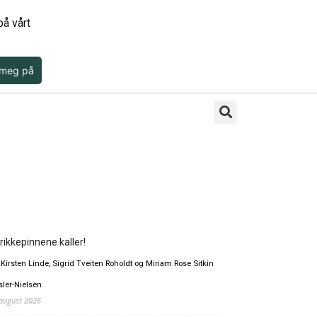
å vårt
 meg på
rikkepinnene kaller!
 Kirsten Linde, Sigrid Tveiten Roholdt og Miriam Rose Sitkin
sler-Nielsen
 august 2026