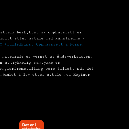
stverk beskyttet av opphavsrett er
ngitt etter avtale med kunstnerne /
O (Billedkunst Opphavsrett i Norge)
 materiale er vernet av Åndsverksloven.
n uttrykkelig samtykke er
emplarfremstilling bare tillatt når det
hjemlet i lov etter avtale med Kopinor