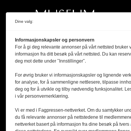
Dine valg:
Norges eneste magasin for og om museum
Informasjonskapsler og personvern
Medlem i Norsk tidsskriftforening og
For å gi deg relevante annonser på vårt nettsted bruker v
Fagpressen
informasjon fra ditt besøk på vårt nettsted. Du kan reser
deg mot dette under "Innstillinger".
Støttet av Kulturrådet og Norges
museumsforbund
For øvrig bruker vi informasjonskapsler og lignende ver
Følger Redaktørplakaten og Vær Varsom-
for analyse, for å sammenligne nettlesere, tilpasse innhol
plakaten
deg og for å utvikle og tilby nødvendig funksjonalitet. L
i vår personvernerklæring.
Utgis av
ABM-media AS
,
org.nr: 990 863 970
Vi er med i Fagpressen-nettverket. Om du samtykker unde
du få relevante annonser på nettstedene til medlemmene
nettverket basert på informasjon fra dine besøk på tvers