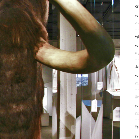
Kr
av
2.
Fø
av
4. 
Ja
av
25
Un
av
23
Fr
av