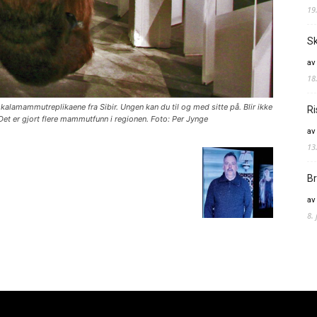
19
Sk
av
18
alamammutreplikaene fra Sibir. Ungen kan du til og med sitte på. Blir ikke
Ri
 Det er gjort flere mammutfunn i regionen. Foto: Per Jynge
av
13
Br
av
8.