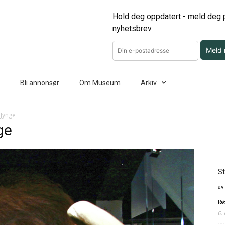
Hold deg oppdatert - meld deg p
nyhetsbrev
Meld
Bli annonsør
Om Museum
Arkiv
Jynge
ge
St
av
Rø
6.