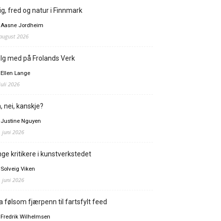
ig, fred og natur i Finnmark
 Aasne Jordheim
 august 2026
lg med på Frolands Verk
 Ellen Lange
juli 2026
, nei, kanskje?
 Justine Nguyen
. juni 2026
ge kritikere i kunstverkstedet
 Solveig Viken
. juni 2026
a følsom fjærpenn til fartsfylt feed
 Fredrik Wilhelmsen