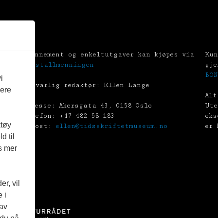
Abonnement og enkeltutgaver kan kjøpes via
Kun
Tekstallmenningen
gje
BON
i
Ansvarlig redaktør: Ellen Lange
vere
Alt
Adresse: Akersgata 43, 0158 Oslo
Ute
Telefon: +47 482 58 183
eks
ktøy
E-post:
ellen@tidsskriftetmuseum.no
er 
d til
es mer
r, vil
 i
 av