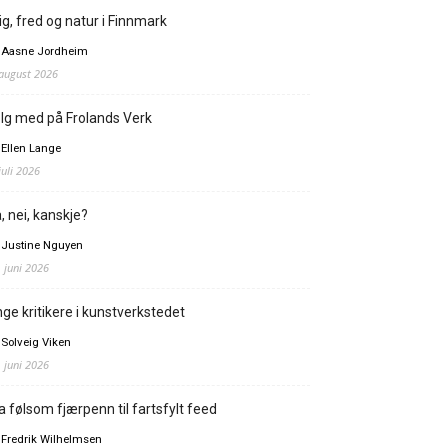
ig, fred og natur i Finnmark
 Aasne Jordheim
 august 2026
lg med på Frolands Verk
 Ellen Lange
juli 2026
, nei, kanskje?
 Justine Nguyen
. juni 2026
ge kritikere i kunstverkstedet
 Solveig Viken
. juni 2026
a følsom fjærpenn til fartsfylt feed
 Fredrik Wilhelmsen