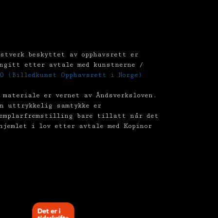
stverk beskyttet av opphavsrett er
ngitt etter avtale med kunstnerne /
O (Billedkunst Opphavsrett i Norge)
 materiale er vernet av Åndsverksloven.
n uttrykkelig samtykke er
emplarfremstilling bare tillatt når det
hjemlet i lov etter avtale med Kopinor