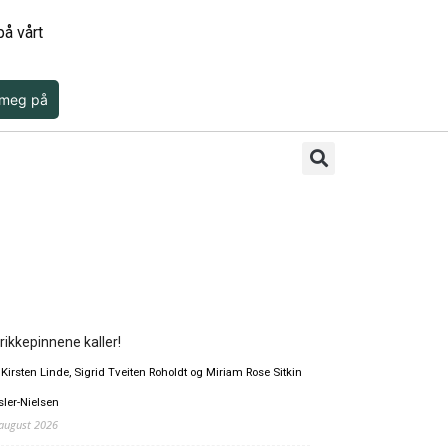
å vårt
 meg på
rikkepinnene kaller!
 Kirsten Linde, Sigrid Tveiten Roholdt og Miriam Rose Sitkin
sler-Nielsen
 august 2026