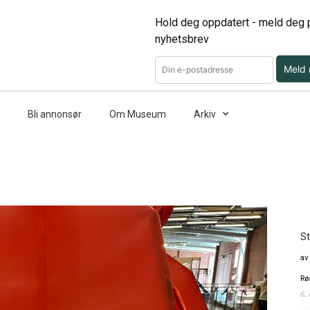
Hold deg oppdatert - meld deg p
nyhetsbrev
Meld
Bli annonsør
Om Museum
Arkiv
St
av
Rø
6.