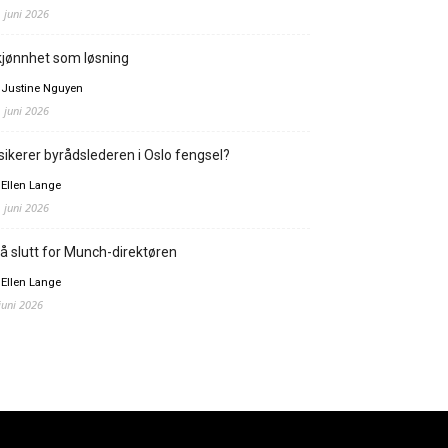
. juni 2026
jønnhet som løsning
 Justine Nguyen
. juni 2026
sikerer byrådslederen i Oslo fengsel?
 Ellen Lange
. juni 2026
å slutt for Munch-direktøren
 Ellen Lange
 juni 2026