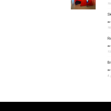
19
Sk
av
18
Ri
av
13
Br
av
8.