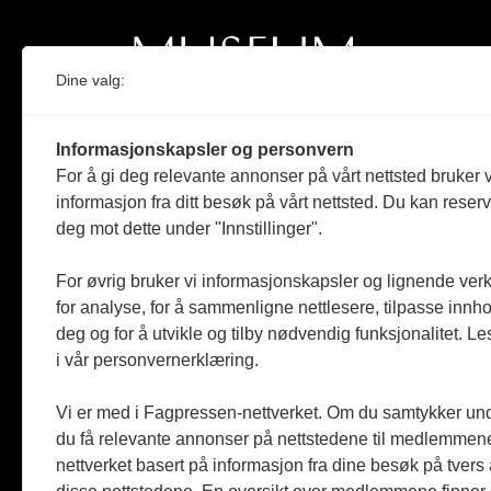
Dine valg:
Norges eneste magasin for og om museum
Informasjonskapsler og personvern
Medlem i Norsk tidsskriftforening og
For å gi deg relevante annonser på vårt nettsted bruker v
Fagpressen
informasjon fra ditt besøk på vårt nettsted. Du kan reser
deg mot dette under "Innstillinger".
Støttet av Kulturrådet og Norges
museumsforbund
For øvrig bruker vi informasjonskapsler og lignende ver
Følger Redaktørplakaten og Vær Varsom-
for analyse, for å sammenligne nettlesere, tilpasse innhol
plakaten
deg og for å utvikle og tilby nødvendig funksjonalitet. L
i vår personvernerklæring.
Utgis av
ABM-media AS
,
org.nr: 990 863 970
Vi er med i Fagpressen-nettverket. Om du samtykker unde
du få relevante annonser på nettstedene til medlemmene
nettverket basert på informasjon fra dine besøk på tvers