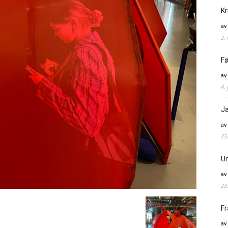
Kr
av
2.
Fø
av
4. 
Ja
av
25
Un
av
23
Fr
av