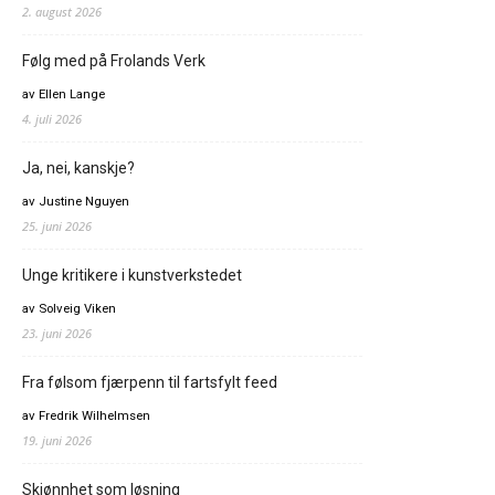
2. august 2026
Følg med på Frolands Verk
av Ellen Lange
4. juli 2026
Ja, nei, kanskje?
av Justine Nguyen
25. juni 2026
Unge kritikere i kunstverkstedet
av Solveig Viken
23. juni 2026
Fra følsom fjærpenn til fartsfylt feed
av Fredrik Wilhelmsen
19. juni 2026
Skjønnhet som løsning