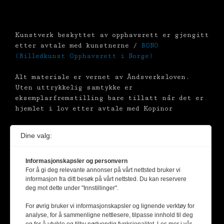
Kunstverk beskyttet av opphavsrett er gjengitt
etter avtale med kunstnerne /
BONO
(Billedkunst Opphavsrett i Norge)
Alt materiale er vernet av Åndsverksloven.
Uten uttrykkelig samtykke er
eksemplarfremstilling bare tillatt når det er
hjemlet i lov etter avtale med Kopinor
Dine valg:
Informasjonskapsler og personvern
For å gi deg relevante annonser på vårt nettsted bruker vi
informasjon fra ditt besøk på vårt nettsted. Du kan reservere
deg mot dette under "Innstillinger".
For øvrig bruker vi informasjonskapsler og lignende verktøy for
analyse, for å sammenligne nettlesere, tilpasse innhold til deg