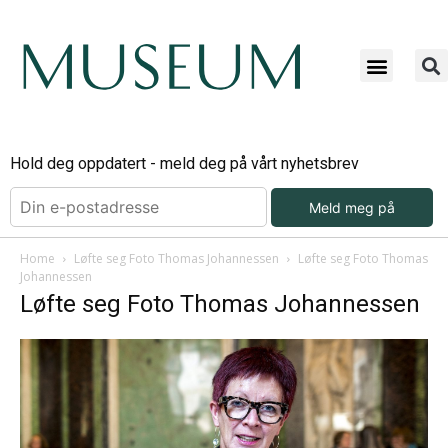
Bli ab
Bli an
Om Mu
Hold deg oppdatert - meld deg på vårt nyhetsbrev
Meld meg på
Home
Løfte seg Foto Thomas Johannessen
Løfte seg Foto Thomas
Johannessen
Løfte seg Foto Thomas Johannessen