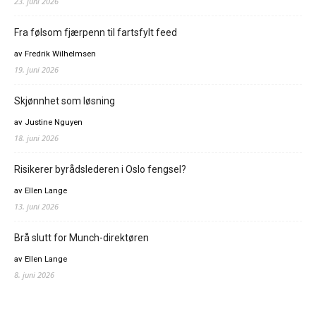
23. juni 2026
Fra følsom fjærpenn til fartsfylt feed
av Fredrik Wilhelmsen
19. juni 2026
Skjønnhet som løsning
av Justine Nguyen
18. juni 2026
Risikerer byrådslederen i Oslo fengsel?
av Ellen Lange
13. juni 2026
Brå slutt for Munch-direktøren
av Ellen Lange
8. juni 2026