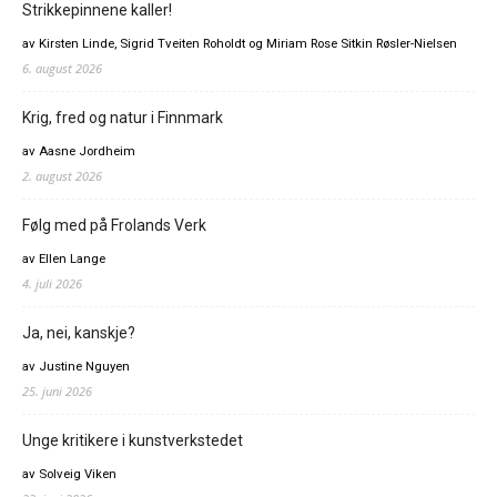
Strikkepinnene kaller!
av Kirsten Linde, Sigrid Tveiten Roholdt og Miriam Rose Sitkin Røsler-Nielsen
6. august 2026
Krig, fred og natur i Finnmark
av Aasne Jordheim
2. august 2026
Følg med på Frolands Verk
av Ellen Lange
4. juli 2026
Ja, nei, kanskje?
av Justine Nguyen
25. juni 2026
Unge kritikere i kunstverkstedet
av Solveig Viken