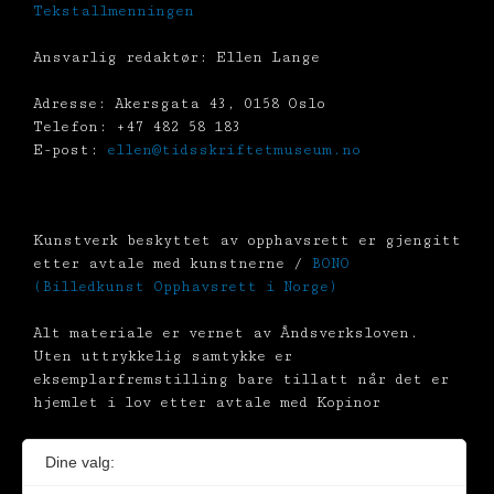
Tekstallmenningen
Ansvarlig redaktør: Ellen Lange
Adresse: Akersgata 43, 0158 Oslo
Telefon: +47 482 58 183
E-post:
ellen@tidsskriftetmuseum.no
Kunstverk beskyttet av opphavsrett er gjengitt
etter avtale med kunstnerne /
BONO
(Billedkunst Opphavsrett i Norge)
Alt materiale er vernet av Åndsverksloven.
Uten uttrykkelig samtykke er
eksemplarfremstilling bare tillatt når det er
hjemlet i lov etter avtale med Kopinor
Dine valg: