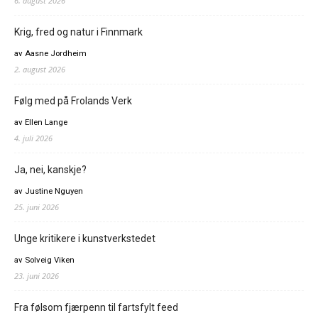
6. august 2026
Krig, fred og natur i Finnmark
av Aasne Jordheim
2. august 2026
Følg med på Frolands Verk
av Ellen Lange
4. juli 2026
Ja, nei, kanskje?
av Justine Nguyen
25. juni 2026
Unge kritikere i kunstverkstedet
av Solveig Viken
23. juni 2026
Fra følsom fjærpenn til fartsfylt feed