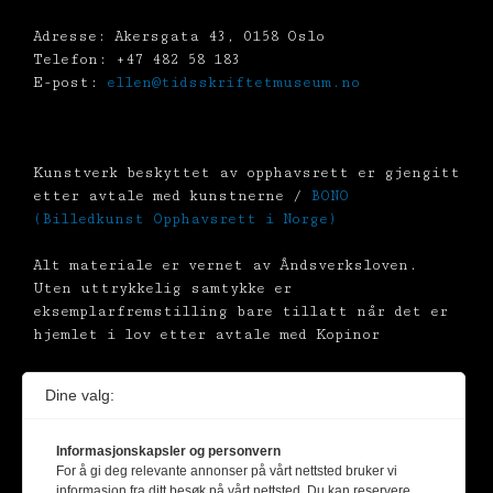
Adresse: Akersgata 43, 0158 Oslo
Telefon: +47 482 58 183
E-post:
ellen@tidsskriftetmuseum.no
Kunstverk beskyttet av opphavsrett er gjengitt
etter avtale med kunstnerne /
BONO
(Billedkunst Opphavsrett i Norge)
Alt materiale er vernet av Åndsverksloven.
Uten uttrykkelig samtykke er
eksemplarfremstilling bare tillatt når det er
hjemlet i lov etter avtale med Kopinor
Dine valg:
Informasjonskapsler og personvern
For å gi deg relevante annonser på vårt nettsted bruker vi
informasjon fra ditt besøk på vårt nettsted. Du kan reservere