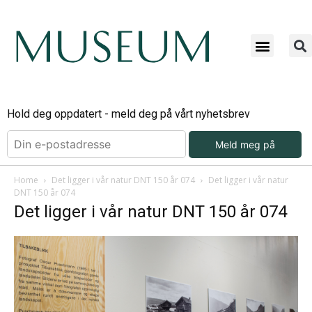
Bli ab
Bli an
Om Mu
Hold deg oppdatert - meld deg på vårt nyhetsbrev
Meld meg på
Home
Det ligger i vår natur DNT 150 år 074
Det ligger i vår natur
DNT 150 år 074
Det ligger i vår natur DNT 150 år 074