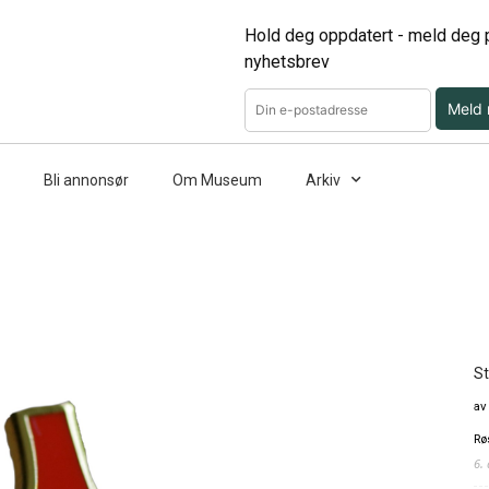
Hold deg oppdatert - meld deg p
nyhetsbrev
Meld
Bli annonsør
Om Museum
Arkiv
St
av
Rø
6.