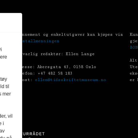
Abonnement og enkeltutgaver kan kjøpes via
Kun
Tekstallmenningen
gje
BON
i
Ansvarlig redaktør: Ellen Lange
vere
Alt
Adresse: Akersgata 43, 0158 Oslo
Ute
Telefon: +47 482 58 183
eks
ktøy
E-post:
ellen@tidsskriftetmuseum.no
er 
d til
es mer
r, vil
 i
 av