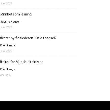
. juni 2026
jønnhet som løsning
 Justine Nguyen
. juni 2026
sikerer byrådslederen i Oslo fengsel?
 Ellen Lange
. juni 2026
å slutt for Munch-direktøren
 Ellen Lange
 juni 2026