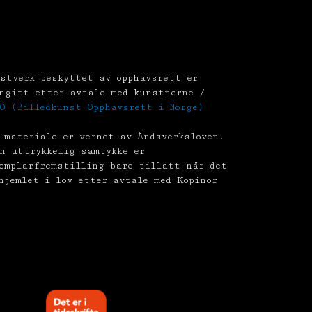
stverk beskyttet av opphavsrett er
ngitt etter avtale med kunstnerne /
O (Billedkunst Opphavsrett i Norge)
 materiale er vernet av Åndsverksloven.
n uttrykkelig samtykke er
emplarfremstilling bare tillatt når det
hjemlet i lov etter avtale med Kopinor