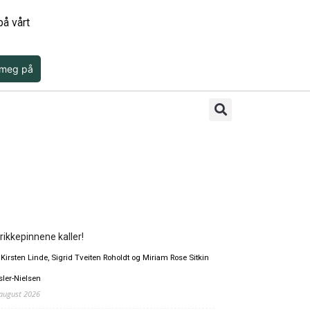
å vårt
 meg på
rikkepinnene kaller!
 Kirsten Linde, Sigrid Tveiten Roholdt og Miriam Rose Sitkin
sler-Nielsen
 august 2026