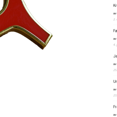
Kr
av
2.
Fø
av
4. 
Ja
av
25
Un
av
23
Fr
av