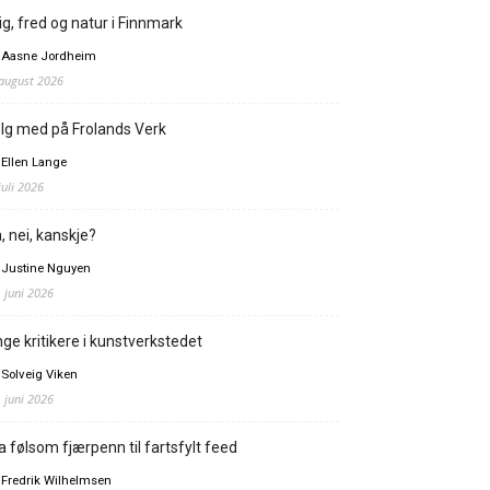
ig, fred og natur i Finnmark
 Aasne Jordheim
 august 2026
lg med på Frolands Verk
 Ellen Lange
juli 2026
, nei, kanskje?
 Justine Nguyen
. juni 2026
ge kritikere i kunstverkstedet
 Solveig Viken
. juni 2026
a følsom fjærpenn til fartsfylt feed
 Fredrik Wilhelmsen