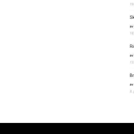
19
Sk
av
18
Ri
av
13
Br
av
8.