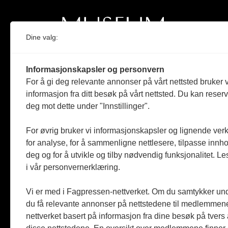
Dine valg:
Norges eneste magasin for og om museum
Informasjonskapsler og personvern
Medlem i Norsk tidsskriftforening og
For å gi deg relevante annonser på vårt nettsted bruker v
Fagpressen
informasjon fra ditt besøk på vårt nettsted. Du kan reser
deg mot dette under "Innstillinger".
Støttet av Kulturrådet og Norges
museumsforbund
For øvrig bruker vi informasjonskapsler og lignende ver
Følger Redaktørplakaten og Vær Varsom-
for analyse, for å sammenligne nettlesere, tilpasse innhol
plakaten
deg og for å utvikle og tilby nødvendig funksjonalitet. L
i vår personvernerklæring.
Utgis av
ABM-media AS
,
org.nr: 990 863 970
Vi er med i Fagpressen-nettverket. Om du samtykker unde
du få relevante annonser på nettstedene til medlemmene
nettverket basert på informasjon fra dine besøk på tvers