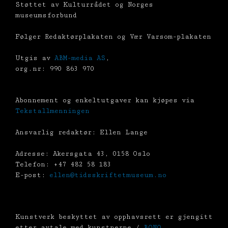
Støttet av Kulturrådet og Norges
museumsforbund
Følger Redaktørplakaten og Vær Varsom-plakaten
Utgis av
ABM-media AS
,
org.nr: 990 863 970
Abonnement og enkeltutgaver kan kjøpes via
Tekstallmenningen
Ansvarlig redaktør: Ellen Lange
Adresse: Akersgata 43, 0158 Oslo
Telefon: +47 482 58 183
E-post:
ellen@tidsskriftetmuseum.no
Kunstverk beskyttet av opphavsrett er gjengitt
etter avtale med kunstnerne /
BONO