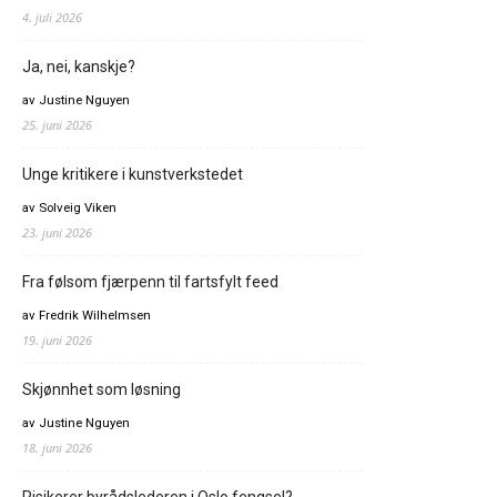
4. juli 2026
Ja, nei, kanskje?
av Justine Nguyen
25. juni 2026
Unge kritikere i kunstverkstedet
av Solveig Viken
23. juni 2026
Fra følsom fjærpenn til fartsfylt feed
av Fredrik Wilhelmsen
19. juni 2026
Skjønnhet som løsning
av Justine Nguyen
18. juni 2026
Risikerer byrådslederen i Oslo fengsel?