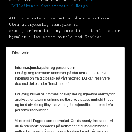
(Billedkunst Opphavsrett i Norge)
Alt materiale er vernet av Åndsverksloven.
Uten uttrykkelig samtykke er
eksemplarfremstilling bare tillatt når det er
hjemlet i lov etter avtale med Kopinor
Dine valg:
Informasjonskapsler og personvern
For å gi deg relevante annonser på vårt nettsted bruker vi
informasjon fra ditt besøk på vårt nettsted. Du kan reservere
deg mot dette under "Innstillinger".
For øvrig bruker vi informasjonskapsler og lignende verktøy for
analyse, for å sammenligne nettlesere, tilpasse innhold til deg
og for å utvikle og tilby nødvendig funksjonalitet. Les mer i vår
personvernerklæring.
Vi er med i Fagpressen-nettverket. Om du samtykker under, vil
du få relevante annonser på nettstedene til medlemmene i
nettverket basert på informasjon fra dine besøk på tvers av