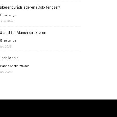
sikerer byrådslederen i Oslo fengsel?
 Ellen Lange
. juni 2026
å slutt for Munch-direktøren
 Ellen Lange
 juni 2026
unch Mania
 Hanne Kristin Wolden
 juni 2026