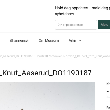
Hold deg oppdatert - meld deg p
nyhetsbrev
Meld
Bli annonsør
Om Museum
Arkiv
nut_Aaserud_DO1190187
Portrett McGowen Nordting_010521_foto_Knut_Aa
o_Knut_Aaserud_DO1190187
Kr
av
2.
Fø