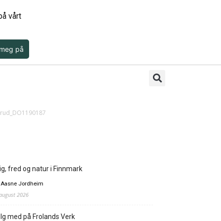
å vårt
 meg på
serud_DO1190187
ig, fred og natur i Finnmark
 Aasne Jordheim
 august 2026
lg med på Frolands Verk