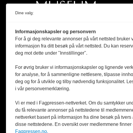
Dine valg:
Norges eneste magasin for og om museum
Informasjonskapsler og personvern
Medlem i Norsk tidsskriftforening og
For å gi deg relevante annonser på vårt nettsted bruker v
Fagpressen
informasjon fra ditt besøk på vårt nettsted. Du kan reser
deg mot dette under "Innstillinger".
Støttet av Kulturrådet og Norges
museumsforbund
For øvrig bruker vi informasjonskapsler og lignende ver
Følger Redaktørplakaten og Vær Varsom-
for analyse, for å sammenligne nettlesere, tilpasse innhol
plakaten
deg og for å utvikle og tilby nødvendig funksjonalitet. L
i vår personvernerklæring.
Utgis av
ABM-media AS
,
org.nr: 990 863 970
Vi er med i Fagpressen-nettverket. Om du samtykker unde
du få relevante annonser på nettstedene til medlemmene
nettverket basert på informasjon fra dine besøk på tvers
disse nettstedene. En oversikt over medlemmene finner
Fagpressen.no.