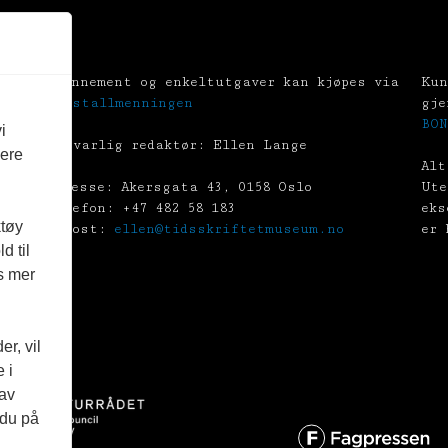
Abonnement og enkeltutgaver kan kjøpes via
Kun
Tekstallmenningen
gje
BON
i
Ansvarlig redaktør: Ellen Lange
vere
Alt
Adresse: Akersgata 43, 0158 Oslo
Ute
Telefon: +47 482 58 183
eks
ktøy
E-post:
ellen@tidsskriftetmuseum.no
er 
d til
es mer
r, vil
 i
 av
 du på