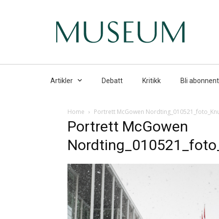
Artikler
Debatt
Kritikk
Bli abonnent
Home
Portrett McGowen Nordting_010521_foto_K
Portrett McGowen
Nordting_010521_fot