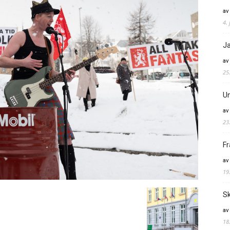
av
4. 
Ja
av
25
Un
av
23
Fr
av
19
Sk
av
18