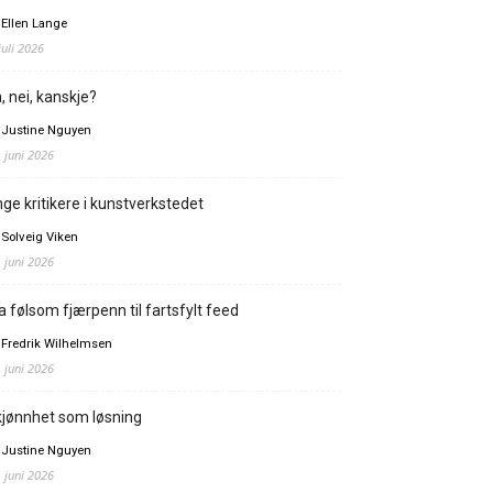
 Ellen Lange
juli 2026
, nei, kanskje?
 Justine Nguyen
. juni 2026
ge kritikere i kunstverkstedet
 Solveig Viken
. juni 2026
a følsom fjærpenn til fartsfylt feed
 Fredrik Wilhelmsen
. juni 2026
jønnhet som løsning
 Justine Nguyen
. juni 2026