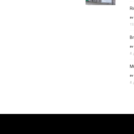
Ri
av
13
Br
av
8.
M
av
8.