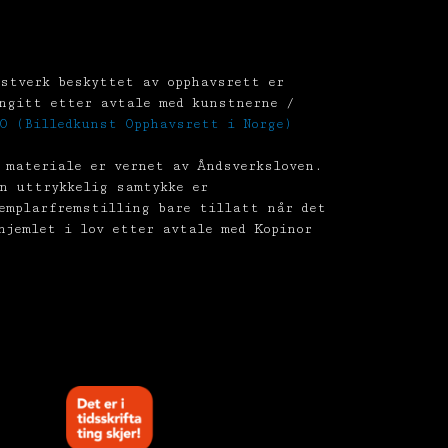
stverk beskyttet av opphavsrett er
ngitt etter avtale med kunstnerne /
O (Billedkunst Opphavsrett i Norge)
 materiale er vernet av Åndsverksloven.
n uttrykkelig samtykke er
emplarfremstilling bare tillatt når det
hjemlet i lov etter avtale med Kopinor