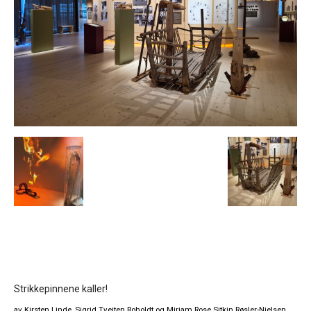
Strikkepinnene kaller!
av Kirsten Linde, Sigrid Tveiten Roholdt og Miriam Rose Sitkin Røsler-Nielsen