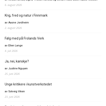
6. august 2026
Krig, fred og natur i Finnmark
av Aasne Jordheim
2. august 2026
Følg med på Frolands Verk
av Ellen Lange
4. juli 2026
Ja, nei, kanskje?
av Justine Nguyen
25. juni 2026
Unge kritikere i kunstverkstedet
av Solveig Viken
23. juni 2026