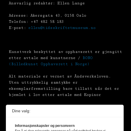
Ansvarlig redaktør: Ellen Lange
Adresse: Akersgata 43, 0158 Oslo
Telefon: +47 482 58 183
E-post:
ellen@tidsskriftetmuseum.no
Kunstverk beskyttet av opphavsrett er gjengitt
etter avtale med kunstnerne /
BONO
(Billedkunst Opphavsrett i Norge)
Alt materiale er vernet av Åndsverksloven.
Uten uttrykkelig samtykke er
eksemplarfremstilling bare tillatt når det er
hjemlet i lov etter avtale med Kopinor
Dine valg:
Informasjonskapsler og personvern