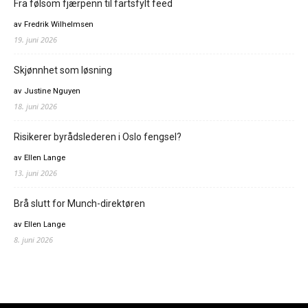
Fra følsom fjærpenn til fartsfylt feed
av Fredrik Wilhelmsen
19. juni 2026
Skjønnhet som løsning
av Justine Nguyen
18. juni 2026
Risikerer byrådslederen i Oslo fengsel?
av Ellen Lange
13. juni 2026
Brå slutt for Munch-direktøren
av Ellen Lange
8. juni 2026