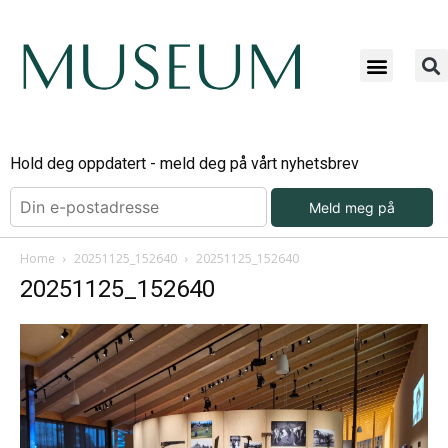
Hold deg oppdatert - meld deg på vårt nyhetsbrev
Meld meg på
Home
20251125_152640
20251125_152640
20251125_152640