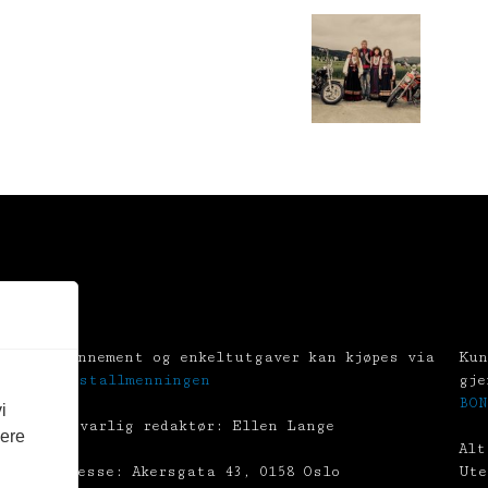
Abonnement og enkeltutgaver kan kjøpes via
Kun
Tekstallmenningen
gje
BON
i
Ansvarlig redaktør: Ellen Lange
vere
Alt
Adresse: Akersgata 43, 0158 Oslo
Ute