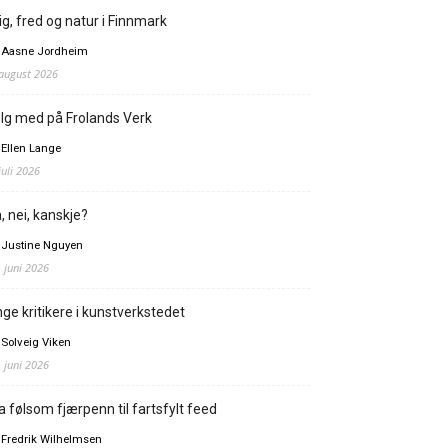
ig, fred og natur i Finnmark
 Aasne Jordheim
 august 2026
lg med på Frolands Verk
 Ellen Lange
juli 2026
, nei, kanskje?
 Justine Nguyen
. juni 2026
ge kritikere i kunstverkstedet
 Solveig Viken
. juni 2026
a følsom fjærpenn til fartsfylt feed
 Fredrik Wilhelmsen