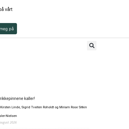
å vårt
 meg på
rikkepinnene kaller!
 Kirsten Linde, Sigrid Tveiten Roholdt og Miriam Rose Sitkin
sler-Nielsen
 august 2026