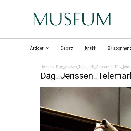
Artikler
Debatt
Kritikk
Bli abonnent
Home
Dag_Jenssen_Telemark_Museum
Dag_Jens
Dag_Jenssen_Telema