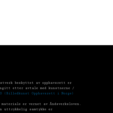
stverk beskyttet av opphavsrett er
ngitt etter avtale med kunstnerne /
O (Billedkunst Opphavsrett i Norge)
 materiale er vernet av Åndsverksloven.
n uttrykkelig samtykke er