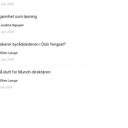
. juni 2026
jønnhet som løsning
 Justine Nguyen
. juni 2026
sikerer byrådslederen i Oslo fengsel?
 Ellen Lange
. juni 2026
å slutt for Munch-direktøren
 Ellen Lange
 juni 2026