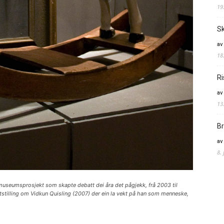
19
Sk
av
18
Ri
av
13
Br
av
8.
e museumsprosjekt som skapte debatt dei åra det pågjekk, frå 2003 til
tstilling om Vidkun Quisling (2007) der ein la vekt på han som menneske,