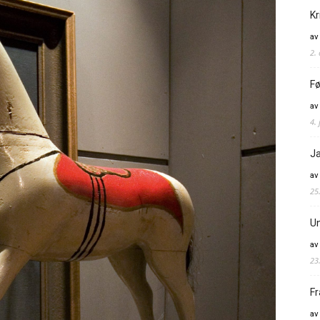
Kr
av
2.
Fø
av
4. 
Ja
av
25
Un
av
23
Fr
av