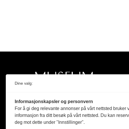
Dine valg:
Norges eneste magasin for og om museum
Informasjonskapsler og personvern
Medlem i Norsk tidsskriftforening og
For å gi deg relevante annonser på vårt nettsted bruker v
Fagpressen
informasjon fra ditt besøk på vårt nettsted. Du kan reser
deg mot dette under "Innstillinger".
Støttet av Kulturrådet og Norges