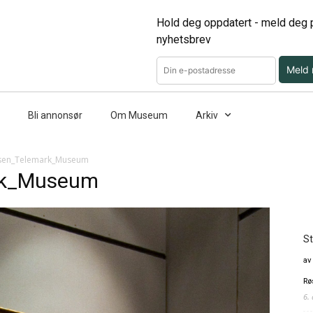
Hold deg oppdatert - meld deg p
nyhetsbrev
Meld
Bli annonsør
Om Museum
Arkiv
sen_Telemark_Museum
rk_Museum
St
av
Rø
6.