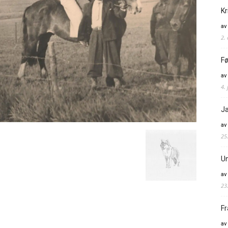
Kr
av
2.
Fø
av
4. 
Ja
av
25
Un
av
23
Fr
av