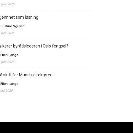
. juni 2026
jønnhet som løsning
 Justine Nguyen
. juni 2026
sikerer byrådslederen i Oslo fengsel?
 Ellen Lange
. juni 2026
å slutt for Munch-direktøren
 Ellen Lange
 juni 2026