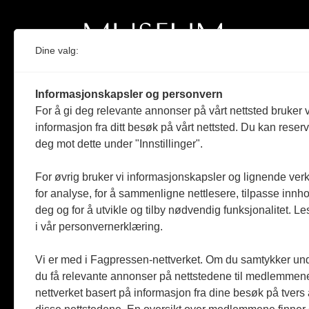
Dine valg:
Norges eneste magasin for og om museum
Informasjonskapsler og personvern
Medlem i Norsk tidsskriftforening og
For å gi deg relevante annonser på vårt nettsted bruker v
Fagpressen
informasjon fra ditt besøk på vårt nettsted. Du kan reser
deg mot dette under "Innstillinger".
Støttet av Kulturrådet og Norges
museumsforbund
For øvrig bruker vi informasjonskapsler og lignende ver
Følger Redaktørplakaten og Vær Varsom-
for analyse, for å sammenligne nettlesere, tilpasse innhol
plakaten
deg og for å utvikle og tilby nødvendig funksjonalitet. L
i vår personvernerklæring.
Utgis av
ABM-media AS
,
org.nr: 990 863 970
Vi er med i Fagpressen-nettverket. Om du samtykker unde
du få relevante annonser på nettstedene til medlemmene
nettverket basert på informasjon fra dine besøk på tvers