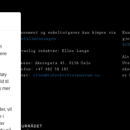
Abonnement og enkeltutgaver kan kjøpes via
Kun
Tekstallmenningen
gje
BON
i
Ansvarlig redaktør: Ellen Lange
vere
Alt
Adresse: Akersgata 43, 0158 Oslo
Ute
Telefon: +47 482 58 183
eks
ktøy
E-post:
ellen@tidsskriftetmuseum.no
er 
d til
es mer
r, vil
 i
 av