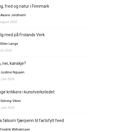
ig, fred og natur i Finnmark
 Aasne Jordheim
 august 2026
lg med på Frolands Verk
 Ellen Lange
juli 2026
, nei, kanskje?
 Justine Nguyen
. juni 2026
ge kritikere i kunstverkstedet
 Solveig Viken
. juni 2026
a følsom fjærpenn til fartsfylt feed
 Fredrik Wilhelmsen