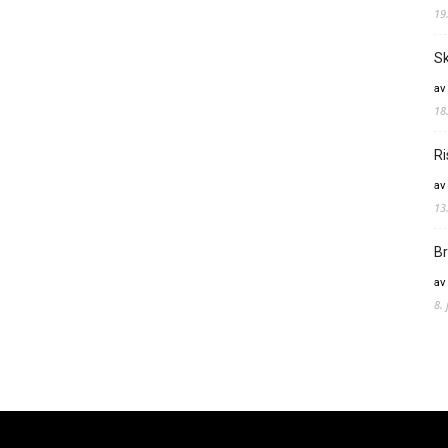
19
Sk
av
18
Ri
av
13
Br
av
8.