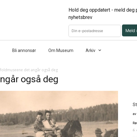
Hold deg oppdatert - meld deg p
nyhetsbrev
Meld
Bli annonsør
Om Museum
Arkiv
foldmuseene det angår også deg
går også deg
St
av
Rø
6.