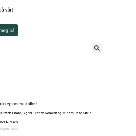
å vårt
 meg på
rikkepinnene kaller!
 Kirsten Linde, Sigrid Tveiten Roholdt og Miriam Rose Sitkin
sler-Nielsen
 august 2026