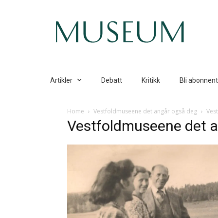
Artikler
Debatt
Kritikk
Bli abonnent
Home
Vestfoldmuseene det angår også deg
Vest
Vestfoldmuseene det an