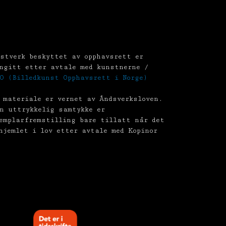
stverk beskyttet av opphavsrett er
ngitt etter avtale med kunstnerne /
O (Billedkunst Opphavsrett i Norge)
 materiale er vernet av Åndsverksloven.
n uttrykkelig samtykke er
emplarfremstilling bare tillatt når det
hjemlet i lov etter avtale med Kopinor