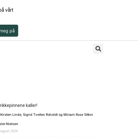
å vårt
 meg på
rikkepinnene kaller!
 Kirsten Linde, Sigrid Tveiten Roholdt og Miriam Rose Sitkin
sler-Nielsen
 august 2026