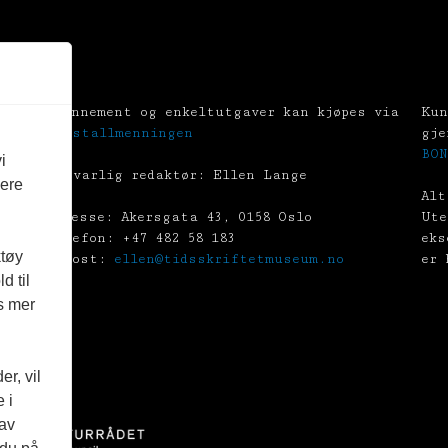
Abonnement og enkeltutgaver kan kjøpes via
Kun
Tekstallmenningen
gje
BON
i
Ansvarlig redaktør: Ellen Lange
vere
Alt
Adresse: Akersgata 43, 0158 Oslo
Ute
Telefon: +47 482 58 183
eks
ktøy
E-post:
ellen@tidsskriftetmuseum.no
er 
d til
es mer
r, vil
 i
 av