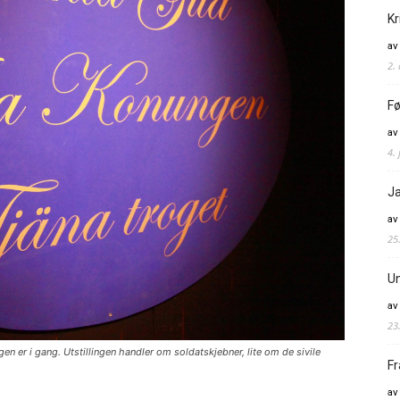
Kr
av
2.
Fø
av
4. 
Ja
av
25
Un
av
23
er i gang. Utstillingen handler om soldatskjebner, lite om de sivile
Fr
av