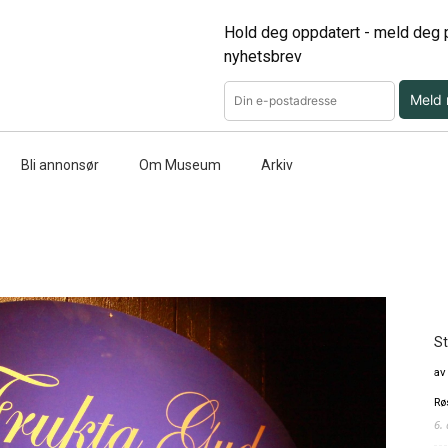
Hold deg oppdatert - meld deg p
nyhetsbrev
Meld
Bli annonsør
Om Museum
Arkiv
St
av
Rø
6.