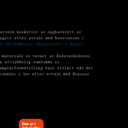
stverk beskyttet av opphavsrett er
ngitt etter avtale med kunstnerne /
O (Billedkunst Opphavsrett i Norge)
 materiale er vernet av Åndsverksloven.
n uttrykkelig samtykke er
emplarfremstilling bare tillatt når det
hjemlet i lov etter avtale med Kopinor