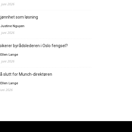
. juni 2026
jønnhet som løsning
 Justine Nguyen
. juni 2026
sikerer byrådslederen i Oslo fengsel?
 Ellen Lange
. juni 2026
å slutt for Munch-direktøren
 Ellen Lange
 juni 2026