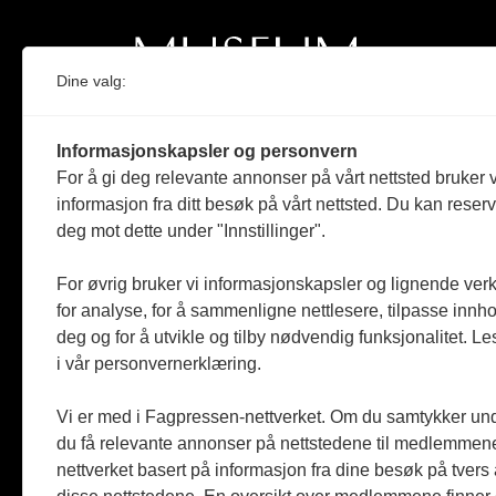
Dine valg:
Norges eneste magasin for og om museum
Informasjonskapsler og personvern
Medlem i Norsk tidsskriftforening og
For å gi deg relevante annonser på vårt nettsted bruker v
Fagpressen
informasjon fra ditt besøk på vårt nettsted. Du kan reser
deg mot dette under "Innstillinger".
Støttet av Kulturrådet og Norges
museumsforbund
For øvrig bruker vi informasjonskapsler og lignende ver
Følger Redaktørplakaten og Vær Varsom-
for analyse, for å sammenligne nettlesere, tilpasse innhol
plakaten
deg og for å utvikle og tilby nødvendig funksjonalitet. L
i vår personvernerklæring.
Utgis av
ABM-media AS
,
org.nr: 990 863 970
Vi er med i Fagpressen-nettverket. Om du samtykker unde
du få relevante annonser på nettstedene til medlemmene
nettverket basert på informasjon fra dine besøk på tvers