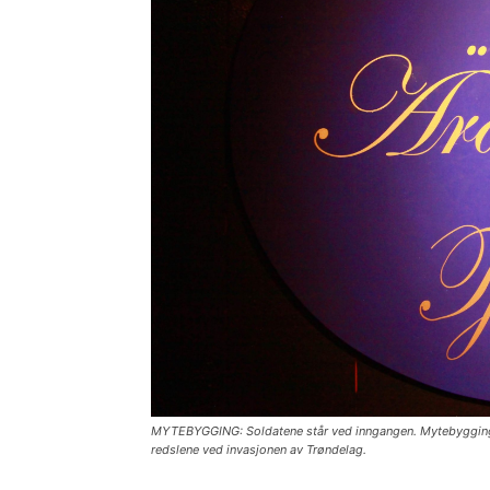
MYTEBYGGING: Soldatene står ved inngangen. Mytebyggingen 
redslene ved invasjonen av Trøndelag.