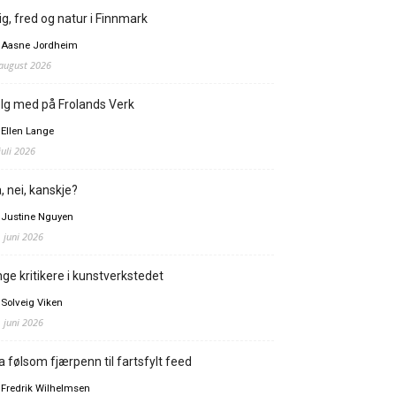
ig, fred og natur i Finnmark
 Aasne Jordheim
 august 2026
lg med på Frolands Verk
 Ellen Lange
juli 2026
, nei, kanskje?
 Justine Nguyen
. juni 2026
ge kritikere i kunstverkstedet
 Solveig Viken
. juni 2026
a følsom fjærpenn til fartsfylt feed
 Fredrik Wilhelmsen