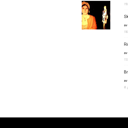
19
Sk
av
18
Ri
av
13
Br
av
8.