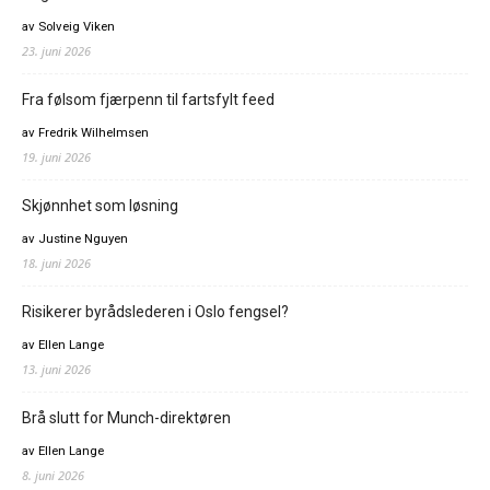
av Solveig Viken
23. juni 2026
Fra følsom fjærpenn til fartsfylt feed
av Fredrik Wilhelmsen
19. juni 2026
Skjønnhet som løsning
av Justine Nguyen
18. juni 2026
Risikerer byrådslederen i Oslo fengsel?
av Ellen Lange
13. juni 2026
Brå slutt for Munch-direktøren
av Ellen Lange
8. juni 2026