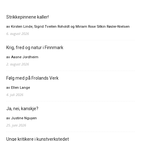
Strikkepinnene kaller!
av Kirsten Linde, Sigrid Tveiten Roholdt og Miriam Rose Sitkin Røsler-Nielsen
6. august 2026
Krig, fred og natur i Finnmark
av Aasne Jordheim
2. august 2026
Følg med på Frolands Verk
av Ellen Lange
4. juli 2026
Ja, nei, kanskje?
av Justine Nguyen
25. juni 2026
Unge kritikere i kunstverkstedet