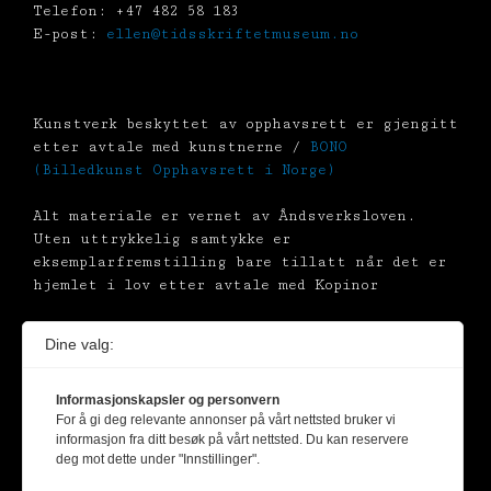
Telefon: +47 482 58 183
E-post:
ellen@tidsskriftetmuseum.no
Kunstverk beskyttet av opphavsrett er gjengitt
etter avtale med kunstnerne /
BONO
(Billedkunst Opphavsrett i Norge)
Alt materiale er vernet av Åndsverksloven.
Uten uttrykkelig samtykke er
eksemplarfremstilling bare tillatt når det er
hjemlet i lov etter avtale med Kopinor
Dine valg:
Informasjonskapsler og personvern
For å gi deg relevante annonser på vårt nettsted bruker vi
informasjon fra ditt besøk på vårt nettsted. Du kan reservere
deg mot dette under "Innstillinger".