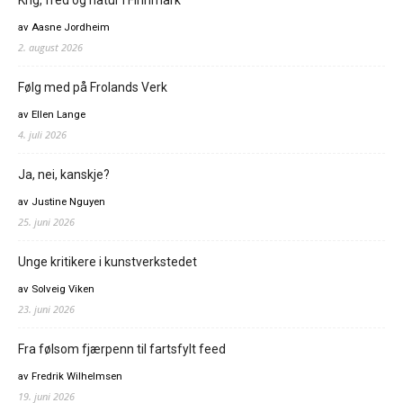
Krig, fred og natur i Finnmark
av Aasne Jordheim
2. august 2026
Følg med på Frolands Verk
av Ellen Lange
4. juli 2026
Ja, nei, kanskje?
av Justine Nguyen
25. juni 2026
Unge kritikere i kunstverkstedet
av Solveig Viken
23. juni 2026
Fra følsom fjærpenn til fartsfylt feed
av Fredrik Wilhelmsen
19. juni 2026