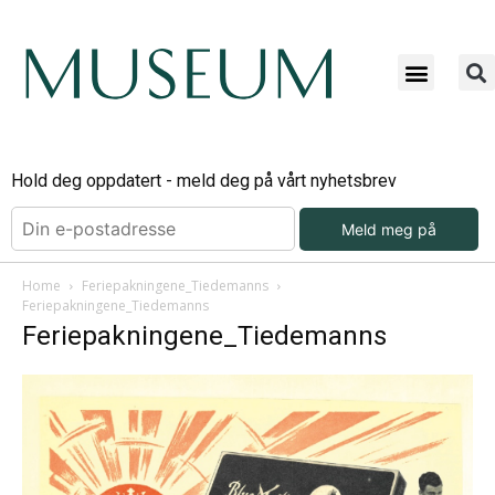
Bli ab
Bli an
Om Mu
Hold deg oppdatert - meld deg på vårt nyhetsbrev
Meld meg på
Home
Feriepakningene_Tiedemanns
Feriepakningene_Tiedemanns
Feriepakningene_Tiedemanns