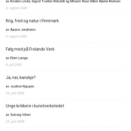
av Kirsten Linde, Sigrid Tveiten Roholdt og Miriam Rose Sitkin Røsler-Nielsen
6. august 2026
Krig, fred og natur i Finnmark
av Aasne Jordheim
2. august 2026
Følg med på Frolands Verk
av Ellen Lange
4. juli 2026
Ja, nei, kanskje?
av Justine Nguyen
25. juni 2026
Unge kritikere i kunstverkstedet
av Solveig Viken
23. juni 2026