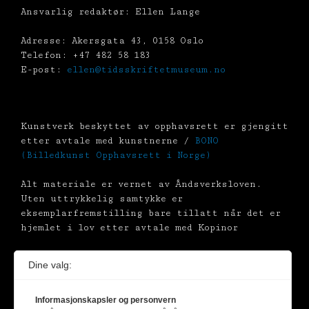
Ansvarlig redaktør: Ellen Lange
Adresse: Akersgata 43, 0158 Oslo
Telefon: +47 482 58 183
E-post:
ellen@tidsskriftetmuseum.no
Kunstverk beskyttet av opphavsrett er gjengitt
etter avtale med kunstnerne /
BONO
(Billedkunst Opphavsrett i Norge)
Alt materiale er vernet av Åndsverksloven.
Uten uttrykkelig samtykke er
eksemplarfremstilling bare tillatt når det er
hjemlet i lov etter avtale med Kopinor
Dine valg:
Informasjonskapsler og personvern