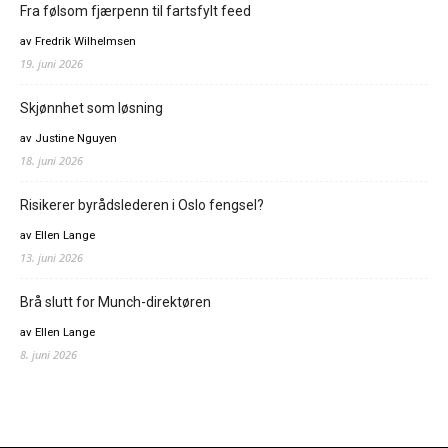
Fra følsom fjærpenn til fartsfylt feed
av Fredrik Wilhelmsen
19. juni 2026
Skjønnhet som løsning
av Justine Nguyen
18. juni 2026
Risikerer byrådslederen i Oslo fengsel?
av Ellen Lange
13. juni 2026
Brå slutt for Munch-direktøren
av Ellen Lange
8. juni 2026