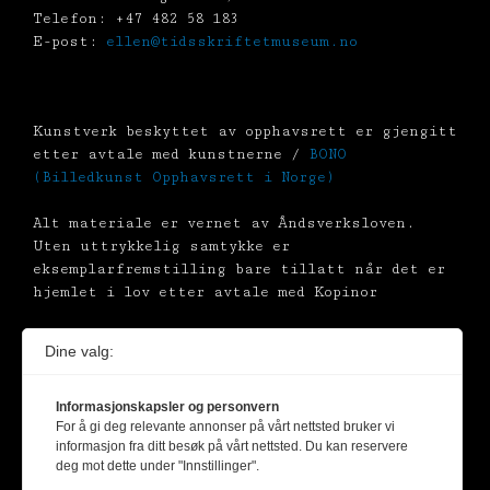
Telefon: +47 482 58 183
E-post:
ellen@tidsskriftetmuseum.no
Kunstverk beskyttet av opphavsrett er gjengitt
etter avtale med kunstnerne /
BONO
(Billedkunst Opphavsrett i Norge)
Alt materiale er vernet av Åndsverksloven.
Uten uttrykkelig samtykke er
eksemplarfremstilling bare tillatt når det er
hjemlet i lov etter avtale med Kopinor
Dine valg:
Informasjonskapsler og personvern
For å gi deg relevante annonser på vårt nettsted bruker vi
informasjon fra ditt besøk på vårt nettsted. Du kan reservere
deg mot dette under "Innstillinger".