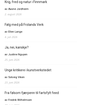
Krig, fred og natur i Finnmark
av Aasne Jordheim
2. august 2026
Følg med på Frolands Verk
av Ellen Lange
4. juli 2026
Ja, nei, kanskje?
av Justine Nguyen
25. juni 2026
Unge kritikere i kunstverkstedet
av Solveig Viken
23. juni 2026
Fra følsom fjærpenn til fartsfylt feed
av Fredrik Wilhelmsen