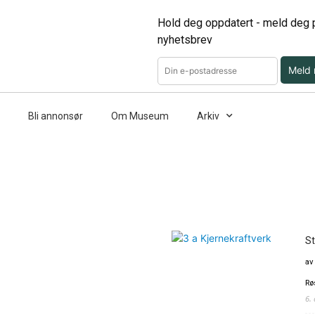
Hold deg oppdatert - meld deg p
nyhetsbrev
Meld
Bli annonsør
Om Museum
Arkiv
St
av
Rø
6.