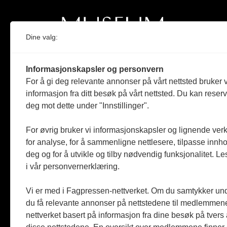
Dine valg:
Norges eneste magasin for og om museum
Informasjonskapsler og personvern
Medlem i Norsk tidsskriftforening og
For å gi deg relevante annonser på vårt nettsted bruker v
Fagpressen
informasjon fra ditt besøk på vårt nettsted. Du kan reser
deg mot dette under "Innstillinger".
Støttet av Kulturrådet og Norges
museumsforbund
For øvrig bruker vi informasjonskapsler og lignende ver
Følger Redaktørplakaten og Vær Varsom-
for analyse, for å sammenligne nettlesere, tilpasse innhol
plakaten
deg og for å utvikle og tilby nødvendig funksjonalitet. L
i vår personvernerklæring.
Utgis av
ABM-media AS
,
org.nr: 990 863 970
Vi er med i Fagpressen-nettverket. Om du samtykker unde
du få relevante annonser på nettstedene til medlemmene
nettverket basert på informasjon fra dine besøk på tvers