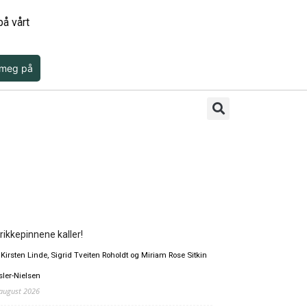
å vårt
 meg på
rikkepinnene kaller!
 Kirsten Linde, Sigrid Tveiten Roholdt og Miriam Rose Sitkin
sler-Nielsen
 august 2026