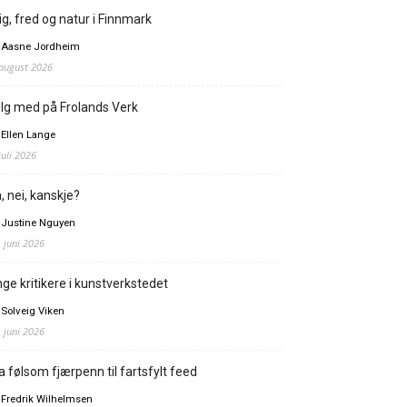
ig, fred og natur i Finnmark
 Aasne Jordheim
 august 2026
lg med på Frolands Verk
 Ellen Lange
juli 2026
, nei, kanskje?
 Justine Nguyen
. juni 2026
ge kritikere i kunstverkstedet
 Solveig Viken
. juni 2026
a følsom fjærpenn til fartsfylt feed
 Fredrik Wilhelmsen