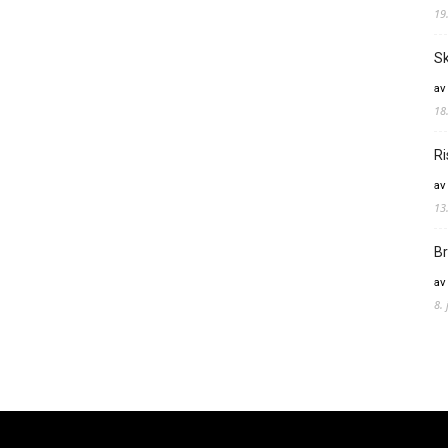
19
Sk
av
18
Ri
av
13
Br
av
8.