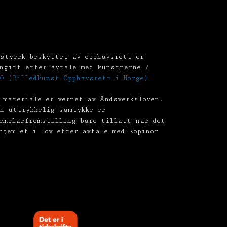
stverk beskyttet av opphavsrett er
ngitt etter avtale med kunstnerne /
O (Billedkunst Opphavsrett i Norge)
 materiale er vernet av Åndsverksloven.
n uttrykkelig samtykke er
emplarfremstilling bare tillatt når det
hjemlet i lov etter avtale med Kopinor