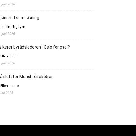
. juni 2026
jønnhet som løsning
 Justine Nguyen
. juni 2026
sikerer byrådslederen i Oslo fengsel?
 Ellen Lange
. juni 2026
å slutt for Munch-direktøren
 Ellen Lange
 juni 2026