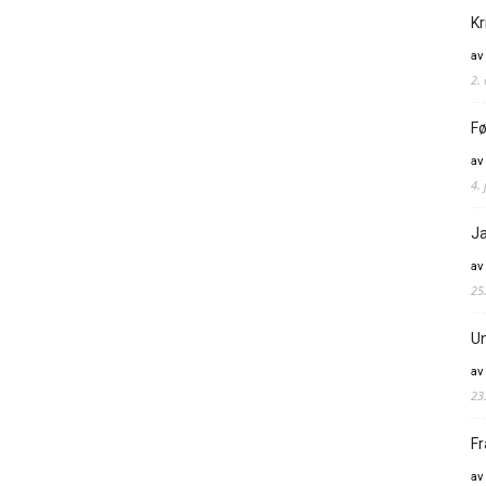
Kr
av
2.
Fø
av
4. 
Ja
av
25
Un
av
23
Fr
av