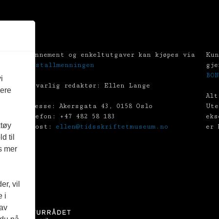
Abonnement og enkeltutgaver kan kjøpes via
Kun
Tekstallmenningen
gje
BON
i
Ansvarlig redaktør: Ellen Lange
vere
Alt
Adresse: Akersgata 43, 0158 Oslo
Ute
Telefon: +47 482 58 183
eks
ktøy
E-post:
ellen@tidsskriftetmuseum.no
er 
d til
es mer
r, vil
 i
 av