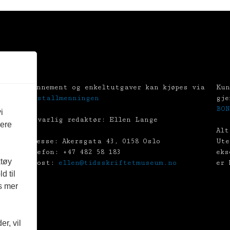
Abonnement og enkeltutgaver kan kjøpes via
Kun
Tekstallmenningen
gje
BON
i
Ansvarlig redaktør: Ellen Lange
vere
Alt
Adresse: Akersgata 43, 0158 Oslo
Ute
Telefon: +47 482 58 183
eks
ktøy
E-post:
ellen@tidsskriftetmuseum.no
er 
d til
es mer
r, vil