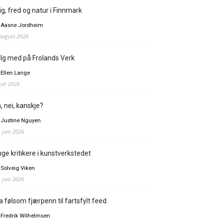
ig, fred og natur i Finnmark
 Aasne Jordheim
 august 2026
lg med på Frolands Verk
 Ellen Lange
juli 2026
, nei, kanskje?
 Justine Nguyen
. juni 2026
ge kritikere i kunstverkstedet
 Solveig Viken
. juni 2026
a følsom fjærpenn til fartsfylt feed
 Fredrik Wilhelmsen