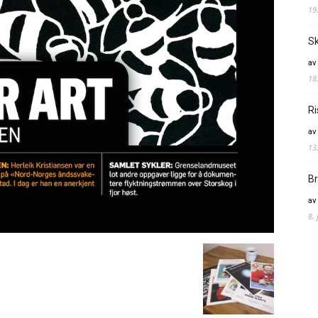
19
Sk
av
18
Ri
av
13
Br
av
8.