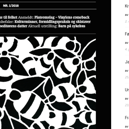
Kr
av
2.
Fø
av
4. 
Ja
av
25
Un
av
23
Fr
av