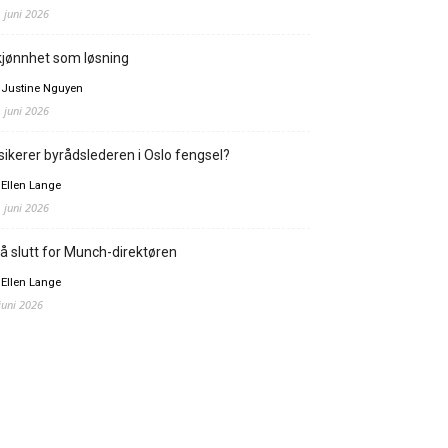
. juni 2026
jønnhet som løsning
 Justine Nguyen
. juni 2026
sikerer byrådslederen i Oslo fengsel?
 Ellen Lange
. juni 2026
å slutt for Munch-direktøren
 Ellen Lange
 juni 2026