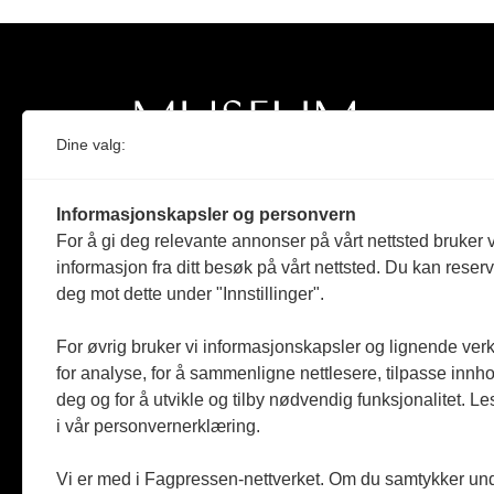
Dine valg:
Norges eneste magasin for og om museum
Informasjonskapsler og personvern
Medlem i Norsk tidsskriftforening og
For å gi deg relevante annonser på vårt nettsted bruker v
Fagpressen
informasjon fra ditt besøk på vårt nettsted. Du kan reser
deg mot dette under "Innstillinger".
Støttet av Kulturrådet og Norges
museumsforbund
For øvrig bruker vi informasjonskapsler og lignende ver
for analyse, for å sammenligne nettlesere, tilpasse innhol
Følger Redaktørplakaten og Vær Varsom-
plakaten
deg og for å utvikle og tilby nødvendig funksjonalitet. L
i vår personvernerklæring.
Utgis av
ABM-media AS
,
org.nr: 990 863 970
Vi er med i Fagpressen-nettverket. Om du samtykker unde