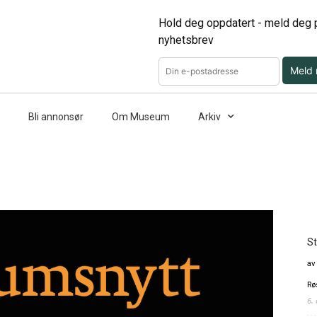
Hold deg oppdatert - meld deg p
nyhetsbrev
Meld
Bli annonsør
Om Museum
Arkiv
St
av
Rø
6.