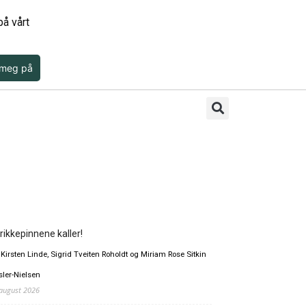
å vårt
 meg på
rikkepinnene kaller!
 Kirsten Linde, Sigrid Tveiten Roholdt og Miriam Rose Sitkin
sler-Nielsen
 august 2026