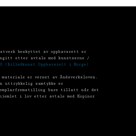
stverk beskyttet av opphavsrett er
ngitt etter avtale med kunstnerne /
O (Billedkunst Opphavsrett i Norge)
 materiale er vernet av Åndsverksloven.
n uttrykkelig samtykke er
emplarfremstilling bare tillatt når det
hjemlet i lov etter avtale med Kopinor