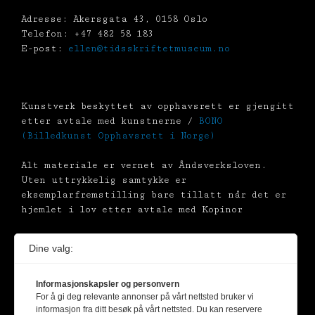
Adresse: Akersgata 43, 0158 Oslo
Telefon: +47 482 58 183
E-post:
ellen@tidsskriftetmuseum.no
Kunstverk beskyttet av opphavsrett er gjengitt
etter avtale med kunstnerne /
BONO
(Billedkunst Opphavsrett i Norge)
Alt materiale er vernet av Åndsverksloven.
Uten uttrykkelig samtykke er
eksemplarfremstilling bare tillatt når det er
hjemlet i lov etter avtale med Kopinor
Dine valg:
Informasjonskapsler og personvern
For å gi deg relevante annonser på vårt nettsted bruker vi
informasjon fra ditt besøk på vårt nettsted. Du kan reservere