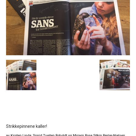
Strikkepinnene kaller!
av Kirsten Linde, Sigrid Tveiten Roholdt og Miriam Rose Sitkin Røsler-Nielsen