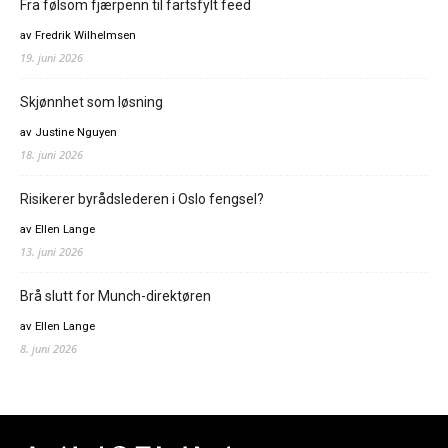
Fra følsom fjærpenn til fartsfylt feed
av Fredrik Wilhelmsen
19. juni 2026
Skjønnhet som løsning
av Justine Nguyen
18. juni 2026
Risikerer byrådslederen i Oslo fengsel?
av Ellen Lange
13. juni 2026
Brå slutt for Munch-direktøren
av Ellen Lange
8. juni 2026