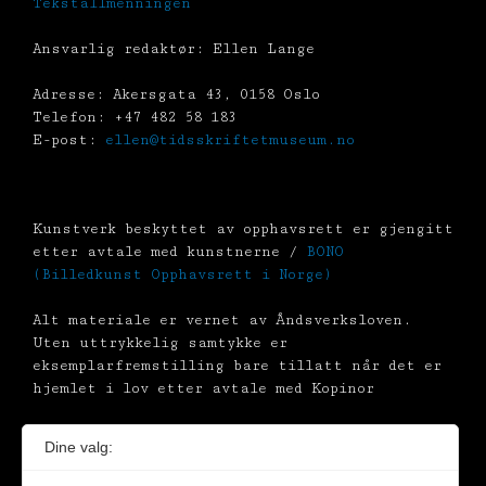
Tekstallmenningen
Ansvarlig redaktør: Ellen Lange
Adresse: Akersgata 43, 0158 Oslo
Telefon: +47 482 58 183
E-post:
ellen@tidsskriftetmuseum.no
Kunstverk beskyttet av opphavsrett er gjengitt
etter avtale med kunstnerne /
BONO
(Billedkunst Opphavsrett i Norge)
Alt materiale er vernet av Åndsverksloven.
Uten uttrykkelig samtykke er
eksemplarfremstilling bare tillatt når det er
hjemlet i lov etter avtale med Kopinor
Dine valg: