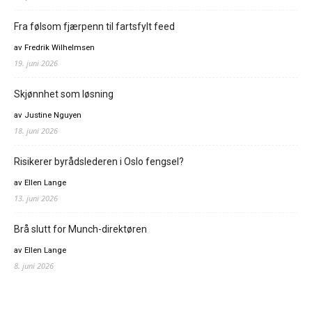
Fra følsom fjærpenn til fartsfylt feed
av Fredrik Wilhelmsen
19. juni 2026
Skjønnhet som løsning
av Justine Nguyen
18. juni 2026
Risikerer byrådslederen i Oslo fengsel?
av Ellen Lange
13. juni 2026
Brå slutt for Munch-direktøren
av Ellen Lange
8. juni 2026