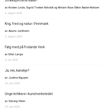
Strikkepinnene kaller!
av Kirsten Linde, Sigrid Tveiten Roholdt og Miriam Rose Sitkin Røsler-Nielsen
6. august 2026
Krig, fred og natur i Finnmark
av Aasne Jordheim
2. august 2026
Følg med på Frolands Verk
av Ellen Lange
4. juli 2026
Ja, nei, kanskje?
av Justine Nguyen
25. juni 2026
Unge kritikere i kunstverkstedet
av Solveig Viken
23. juni 2026