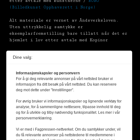
etter avtale med kunstnerne /
BONO
(Billedkunst Opphavsrett i Norge)
Alt materiale er vernet av Åndsverksloven.
Uten uttrykkelig samtykke er
eksemplarfremstilling bare tillatt når det er
hjemlet i lov etter avtale med Kopinor
Dine valg:
Informasjonskapsler og personvern
For å gi deg relevante annonser på vårt nettsted bruker vi
informasjon fra ditt besøk på vårt nettsted. Du kan reservere
deg mot dette under "Innstillinger".
For øvrig bruker vi informasjonskapsler og lignende verktøy for
analyse, for å sammenligne nettlesere, tilpasse innhold til deg
og for å utvikle og tilby nødvendig funksjonalitet. Les mer i vår
personvernerklæring.
Vi er med i Fagpressen-nettverket. Om du samtykker under, vil
du få relevante annonser på nettstedene til medlemmene i