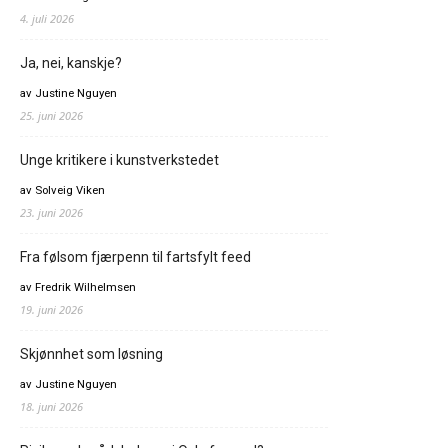
4. juli 2026
Ja, nei, kanskje?
av Justine Nguyen
25. juni 2026
Unge kritikere i kunstverkstedet
av Solveig Viken
23. juni 2026
Fra følsom fjærpenn til fartsfylt feed
av Fredrik Wilhelmsen
19. juni 2026
Skjønnhet som løsning
av Justine Nguyen
18. juni 2026