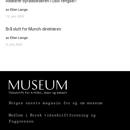
Risikerer byrådslederen i Oslo fengsel?
av Ellen Lange
13. juni 2026
Brå slutt for Munch-direktøren
av Ellen Lange
8. juni 2026
Norges eneste magasin for og om museum
Medlem i Norsk tidsskriftforening og
Fagpressen