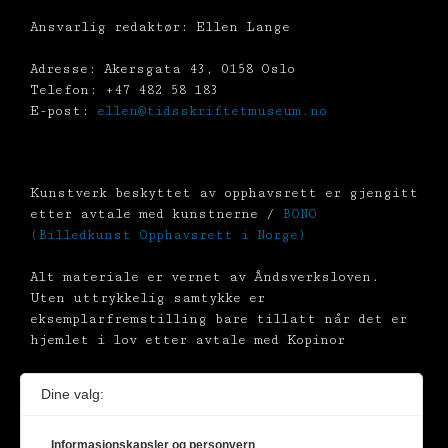
Ansvarlig redaktør: Ellen Lange
Adresse: Akersgata 43, 0158 Oslo
Telefon: +47 482 58 183
E-post:
ellen@tidsskriftetmuseum.no
Kunstverk beskyttet av opphavsrett er gjengitt
etter avtale med kunstnerne /
BONO
(Billedkunst Opphavsrett i Norge)
Alt materiale er vernet av Åndsverksloven.
Uten uttrykkelig samtykke er
eksemplarfremstilling bare tillatt når det er
hjemlet i lov etter avtale med Kopinor
Dine valg:
Informasjonskapsler og personvern