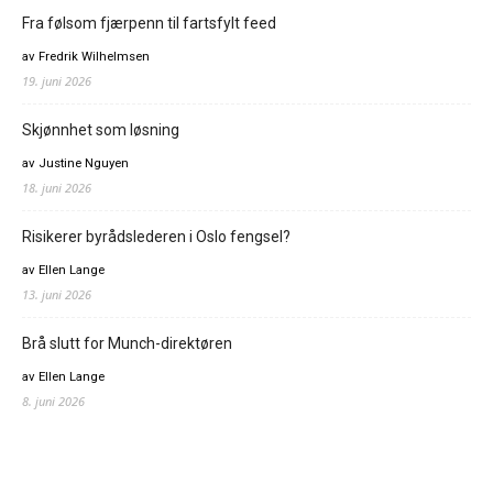
Fra følsom fjærpenn til fartsfylt feed
av Fredrik Wilhelmsen
19. juni 2026
Skjønnhet som løsning
av Justine Nguyen
18. juni 2026
Risikerer byrådslederen i Oslo fengsel?
av Ellen Lange
13. juni 2026
Brå slutt for Munch-direktøren
av Ellen Lange
8. juni 2026