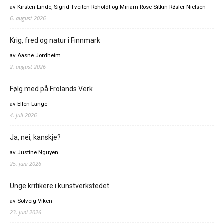
av Kirsten Linde, Sigrid Tveiten Roholdt og Miriam Rose Sitkin Røsler-Nielsen
6. august 2026
Krig, fred og natur i Finnmark
av Aasne Jordheim
2. august 2026
Følg med på Frolands Verk
av Ellen Lange
4. juli 2026
Ja, nei, kanskje?
av Justine Nguyen
25. juni 2026
Unge kritikere i kunstverkstedet
av Solveig Viken
23. juni 2026