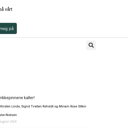
å vårt
 meg på
rikkepinnene kaller!
 Kirsten Linde, Sigrid Tveiten Roholdt og Miriam Rose Sitkin
sler-Nielsen
 august 2026