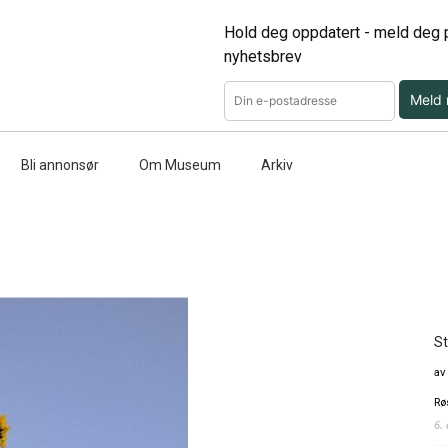
Hold deg oppdatert - meld deg p
nyhetsbrev
Meld
Bli annonsør
Om Museum
Arkiv
St
av
Rø
6.