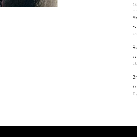
19
Sk
av
18
Ri
av
13
Br
av
8.