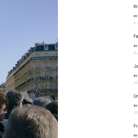
Kr
av
2.
Fø
av
4. 
Ja
av
25
Un
av
23
Fr
av