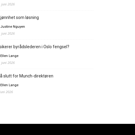
. juni 2026
jønnhet som løsning
 Justine Nguyen
. juni 2026
sikerer byrådslederen i Oslo fengsel?
 Ellen Lange
. juni 2026
å slutt for Munch-direktøren
 Ellen Lange
 juni 2026