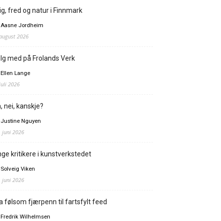
ig, fred og natur i Finnmark
 Aasne Jordheim
 august 2026
lg med på Frolands Verk
 Ellen Lange
juli 2026
, nei, kanskje?
 Justine Nguyen
. juni 2026
ge kritikere i kunstverkstedet
 Solveig Viken
. juni 2026
a følsom fjærpenn til fartsfylt feed
 Fredrik Wilhelmsen