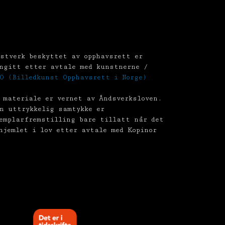
stverk beskyttet av opphavsrett er
ngitt etter avtale med kunstnerne /
O (Billedkunst Opphavsrett i Norge)
 materiale er vernet av Åndsverksloven.
n uttrykkelig samtykke er
emplarfremstilling bare tillatt når det
hjemlet i lov etter avtale med Kopinor