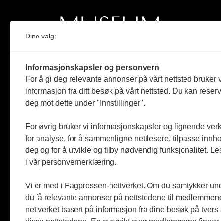
Dine valg:
Norges eneste magasin for og om museum
Informasjonskapsler og personvern
Medlem i Norsk tidsskriftforening og
For å gi deg relevante annonser på vårt nettsted bruker v
Fagpressen
informasjon fra ditt besøk på vårt nettsted. Du kan reser
deg mot dette under "Innstillinger".
Støttet av Kulturrådet og Norges
museumsforbund
For øvrig bruker vi informasjonskapsler og lignende ver
Følger Redaktørplakaten og Vær Varsom-
for analyse, for å sammenligne nettlesere, tilpasse innhol
plakaten
deg og for å utvikle og tilby nødvendig funksjonalitet. L
i vår personvernerklæring.
Utgis av
ABM-media AS
,
org.nr: 990 863 970
Vi er med i Fagpressen-nettverket. Om du samtykker unde
du få relevante annonser på nettstedene til medlemmene
nettverket basert på informasjon fra dine besøk på tvers