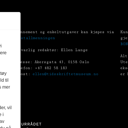
Abonnement og enkeltutgaver kan kjøpes via
Kun
Tekstallmenningen
gje
BON
i
Ansvarlig redaktør: Ellen Lange
vere
Alt
Adresse: Akersgata 43, 0158 Oslo
Ute
Telefon: +47 482 58 183
eks
ktøy
E-post:
ellen@tidsskriftetmuseum.no
er 
d til
es mer
r, vil
 i
 av