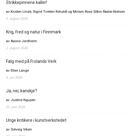
Strikkepinnene kaller!
av Kirsten Linde, Sigrid Tveiten Roholdt og Miriam Rose Sitkin Røsler-Nielsen
6. august 2026
Krig, fred og natur i Finnmark
av Aasne Jordheim
2. august 2026
Følg med på Frolands Verk
av Ellen Lange
4. juli 2026
Ja, nei, kanskje?
av Justine Nguyen
25. juni 2026
Unge kritikere i kunstverkstedet
av Solveig Viken