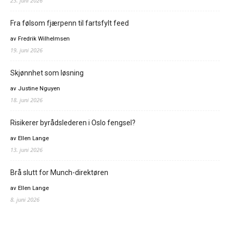
23. juni 2026
Fra følsom fjærpenn til fartsfylt feed
av Fredrik Wilhelmsen
19. juni 2026
Skjønnhet som løsning
av Justine Nguyen
18. juni 2026
Risikerer byrådslederen i Oslo fengsel?
av Ellen Lange
13. juni 2026
Brå slutt for Munch-direktøren
av Ellen Lange
8. juni 2026