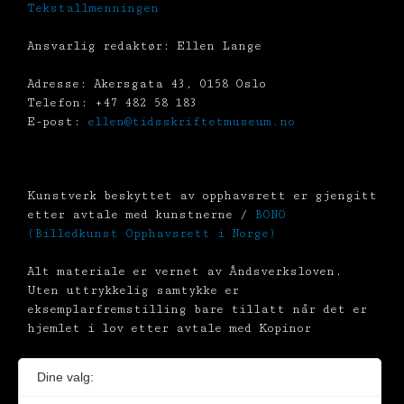
Tekstallmenningen
Ansvarlig redaktør: Ellen Lange
Adresse: Akersgata 43, 0158 Oslo
Telefon: +47 482 58 183
E-post:
ellen@tidsskriftetmuseum.no
Kunstverk beskyttet av opphavsrett er gjengitt
etter avtale med kunstnerne /
BONO
(Billedkunst Opphavsrett i Norge)
Alt materiale er vernet av Åndsverksloven.
Uten uttrykkelig samtykke er
eksemplarfremstilling bare tillatt når det er
hjemlet i lov etter avtale med Kopinor
Dine valg: