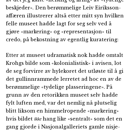
beskjeder». Den berømmelige Leiv Eiriksson-
affæren illustrerer altså etter mitt syn hvilken
felle museet hadde lagt for seg selv ved å
gjøre «markering» og «representasjon» til
credo, på bekostning av egentlig kuratering:
Etter at museet udramatisk nok hadde omtalt
Krohgs bilde som «kolonialistisk» i avisen, lot
de seg forvirre av hylekoret det utløste til å gi
det gullinnrammede lerretet ad hoc en av de
berømmelige «tydelige plasseringene». På
grunn av den retorikken museet selv hadde
fylt luften med, var det nemlig nå plutselig
blitt liksom en himmelropende «markering»
hvis bildet
hang like «sentralt» som det en
ikke
gang gjorde i Nasjonalgalleriets gamle nisje-