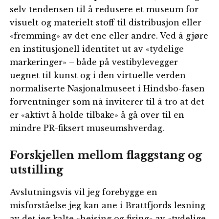
selv tendensen til å redusere et museum for
visuelt og materielt stoff til distribusjon eller
«fremming» av det ene eller andre. Ved å gjøre
en institusjonell identitet ut av «tydelige
markeringer» – både på vestibylevegger
uegnet til kunst og i den virtuelle verden –
normaliserte Nasjonalmuseet i Hindsbo-fasen
forventninger som nå inviterer til å tro at det
er «aktivt å holde tilbake» å gå over til en
mindre PR-fiksert museumshverdag.
Forskjellen mellom flaggstang og
utstilling
Avslutningsvis vil jeg forebygge en
misforståelse jeg kan ane i Brattfjords lesning
av det jeg kalte «heising og firing» av «tydelige