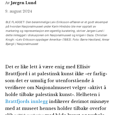
Av
Jørgen Lund
9. august 2024
BLE FLAGGET: Den berømmelige Leiv Eiriksson-affæren er et godt eksempel
på hvordan Nasjonalmuseet under Karin Hindsbo ble mer opptatt av
markering og representasjon enn egentlig kuratering, skriver Jørgen Lund i
dette innlegget i diskusjonen om Nasjonalmuseet og krigen i Gaza. Christian
Krogh: «Leiv Eriksson oppdager Amerika» (1883). Foto: Børre Høstland, Annar
Bjørgli / Nasjonalmuseet
Det er like lett å være enig med Ellisiv
Brattfjord i at palestinsk kunst ikke «er farlig»
som det er umulig for utenforstående å
verifisere om Nasjonalmuseet velger «aktivt å
holde tilbake palestinsk kunst». Helheten i
Brattfjords innlegg
indikerer derimot misnøye
med at museet hennes holder tilbake overfor