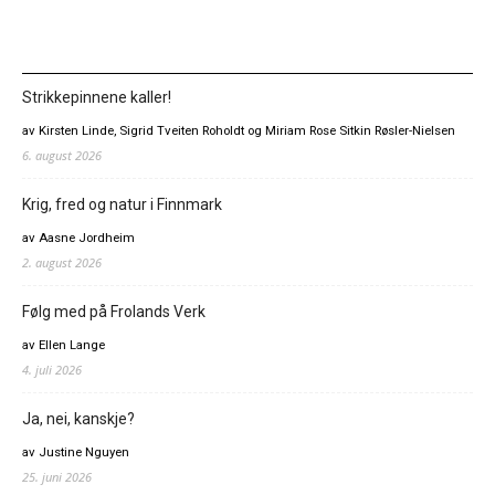
Strikkepinnene kaller!
av Kirsten Linde, Sigrid Tveiten Roholdt og Miriam Rose Sitkin Røsler-Nielsen
6. august 2026
Krig, fred og natur i Finnmark
av Aasne Jordheim
2. august 2026
Følg med på Frolands Verk
av Ellen Lange
4. juli 2026
Ja, nei, kanskje?
av Justine Nguyen
25. juni 2026