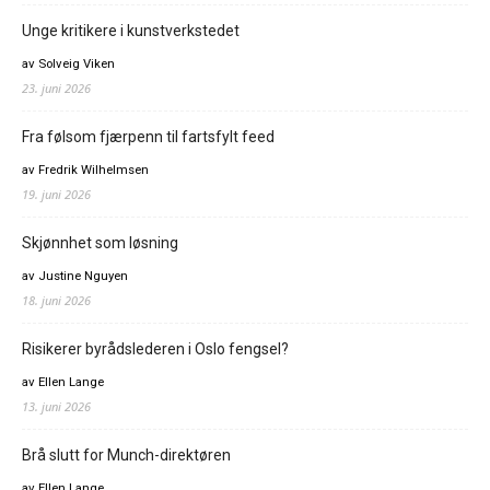
Unge kritikere i kunstverkstedet
av Solveig Viken
23. juni 2026
Fra følsom fjærpenn til fartsfylt feed
av Fredrik Wilhelmsen
19. juni 2026
Skjønnhet som løsning
av Justine Nguyen
18. juni 2026
Risikerer byrådslederen i Oslo fengsel?
av Ellen Lange
13. juni 2026
Brå slutt for Munch-direktøren
av Ellen Lange