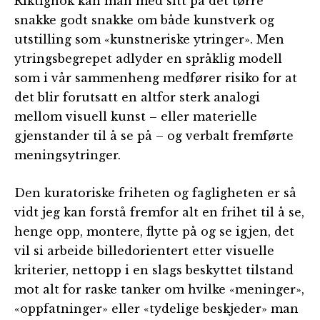
Riktignok kan man med sitt på det tørre
snakke godt snakke om både kunstverk og
utstilling som «kunstneriske ytringer». Men
ytringsbegrepet adlyder en språklig modell
som i vår sammenheng medfører risiko for at
det blir forutsatt en altfor sterk analogi
mellom visuell kunst – eller materielle
gjenstander til å se på – og verbalt fremførte
meningsytringer.
Den kuratoriske friheten og fagligheten er så
vidt jeg kan forstå fremfor alt en frihet til å se,
henge opp, montere, flytte på og se igjen, det
vil si arbeide billedorientert etter visuelle
kriterier, nettopp i en slags beskyttet tilstand
mot alt for raske tanker om hvilke «meninger»,
«oppfatninger» eller «tydelige beskjeder» man