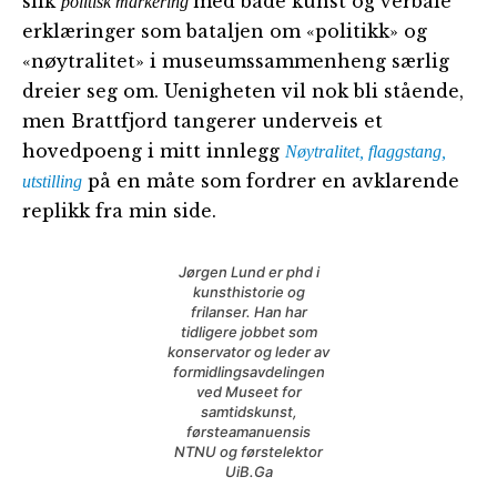
slik
med både kunst og verbale
politisk markering
erklæringer som bataljen om «politikk» og
«nøytralitet» i museumssammenheng særlig
dreier seg om. Uenigheten vil nok bli stående,
men Brattfjord tangerer underveis et
hovedpoeng i mitt innlegg
Nøytralitet, flaggstang,
på en måte som fordrer en avklarende
utstilling
replikk fra min side.
Jørgen Lund er phd i
kunsthistorie og
frilanser. Han har
tidligere jobbet som
konservator og leder av
formidlingsavdelingen
ved Museet for
samtidskunst,
førsteamanuensis
NTNU og førstelektor
UiB.Ga