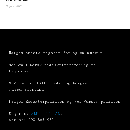
8. juni 2026
Norges eneste magasin for og om museum
Medlem i Norsk tidsskriftforening og
Fagpressen
Støttet av Kulturrådet og Norges
museumsforbund
Følger Redaktørplakaten og Vær Varsom-plakaten
Utgis av
ABM-media AS
,
org.nr: 990 863 970