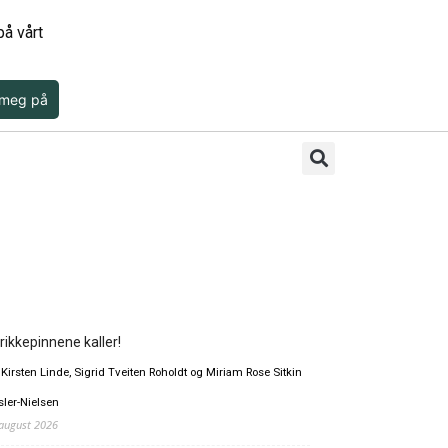
å vårt
 meg på
rikkepinnene kaller!
 Kirsten Linde, Sigrid Tveiten Roholdt og Miriam Rose Sitkin
sler-Nielsen
 august 2026