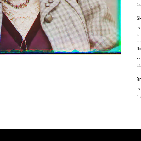
19
Sk
av
18
Ri
av
13
Br
av
8.