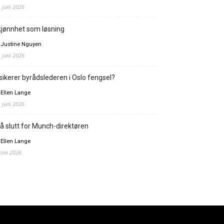
. juni 2026
jønnhet som løsning
 Justine Nguyen
. juni 2026
sikerer byrådslederen i Oslo fengsel?
 Ellen Lange
. juni 2026
å slutt for Munch-direktøren
 Ellen Lange
 juni 2026