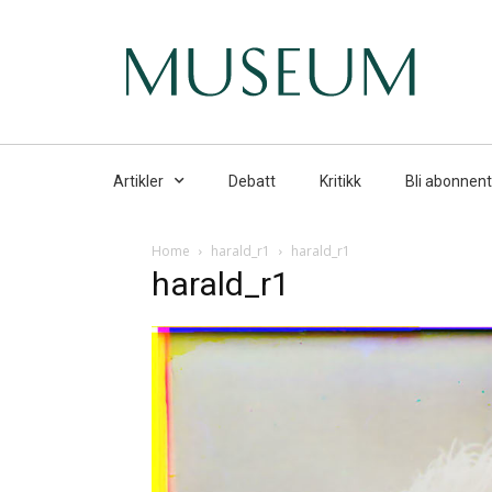
Artikler
Debatt
Kritikk
Bli abonnent
Home
harald_r1
harald_r1
harald_r1