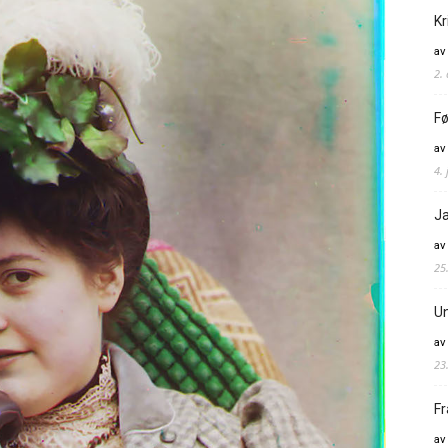
Kr
av
2.
Fø
av
4. 
Ja
av
25
Un
av
23
Fr
av