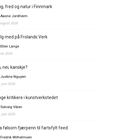
ig, fred og natur i Finnmark
 Aasne Jordheim
 august 2026
lg med på Frolands Verk
 Ellen Lange
juli 2026
, nei, kanskje?
 Justine Nguyen
. juni 2026
ge kritikere i kunstverkstedet
 Solveig Viken
. juni 2026
a følsom fjærpenn til fartsfylt feed
 Fredrik Wilhelmsen