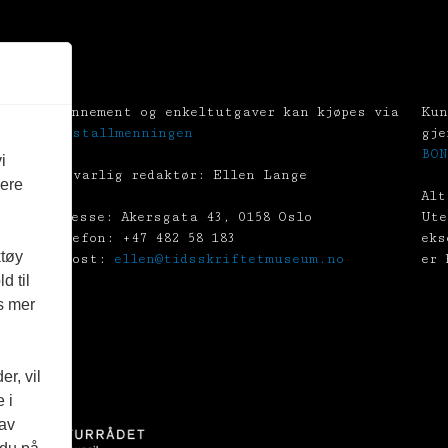
Abonnement og enkeltutgaver kan kjøpes via
Kun
Tekstallmenningen
gje
BON
i
Ansvarlig redaktør: Ellen Lange
vere
Alt
Adresse: Akersgata 43, 0158 Oslo
Ute
Telefon: +47 482 58 183
eks
ktøy
E-post:
ellen@tidsskriftetmuseum.no
er 
d til
es mer
r, vil
 i
 av