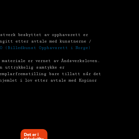
stverk beskyttet av opphavsrett er
ngitt etter avtale med kunstnerne /
O (Billedkunst Opphavsrett i Norge)
 materiale er vernet av Åndsverksloven.
n uttrykkelig samtykke er
emplarfremstilling bare tillatt når det
hjemlet i lov etter avtale med Kopinor