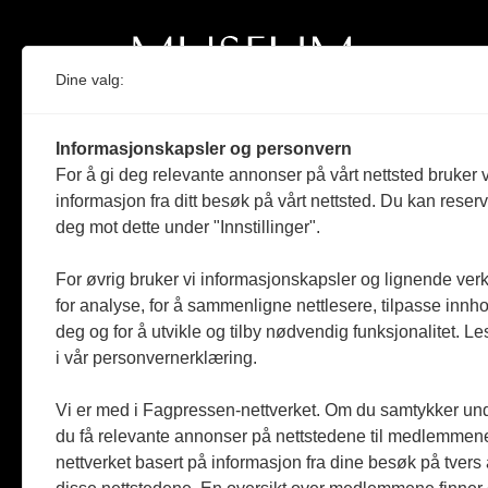
Dine valg:
Norges eneste magasin for og om museum
Informasjonskapsler og personvern
Medlem i Norsk tidsskriftforening og
For å gi deg relevante annonser på vårt nettsted bruker v
Fagpressen
informasjon fra ditt besøk på vårt nettsted. Du kan reser
deg mot dette under "Innstillinger".
Støttet av Kulturrådet og Norges
museumsforbund
For øvrig bruker vi informasjonskapsler og lignende ver
Følger Redaktørplakaten og Vær Varsom-
for analyse, for å sammenligne nettlesere, tilpasse innhol
plakaten
deg og for å utvikle og tilby nødvendig funksjonalitet. L
i vår personvernerklæring.
Utgis av
ABM-media AS
,
org.nr: 990 863 970
Vi er med i Fagpressen-nettverket. Om du samtykker unde
du få relevante annonser på nettstedene til medlemmene
nettverket basert på informasjon fra dine besøk på tvers