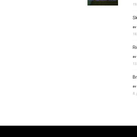
19
Sk
av
18
Ri
av
13
Br
av
8.