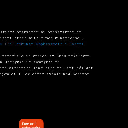
stverk beskyttet av opphavsrett er
ngitt etter avtale med kunstnerne /
O (Billedkunst Opphavsrett i Norge)
 materiale er vernet av Åndsverksloven.
n uttrykkelig samtykke er
emplarfremstilling bare tillatt når det
hjemlet i lov etter avtale med Kopinor