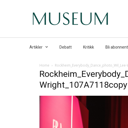
Artikler
Debatt
Kritikk
Bli abonnent
Home
Rockheim_Everybody_Dance_photo_Wil_Lee-
Rockheim_Everybody_
Wright_107A7118copy