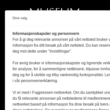
Dine valg:
Norges eneste magasin for og om museum
Informasjonskapsler og personvern
Medlem i Norsk tidsskriftforening og
For å gi deg relevante annonser på vårt nettsted bruker v
Fagpressen
informasjon fra ditt besøk på vårt nettsted. Du kan reser
deg mot dette under "Innstillinger".
Støttet av Kulturrådet og Norges
museumsforbund
For øvrig bruker vi informasjonskapsler og lignende ver
Følger Redaktørplakaten og Vær Varsom-
for analyse, for å sammenligne nettlesere, tilpasse innhol
plakaten
deg og for å utvikle og tilby nødvendig funksjonalitet. L
i vår personvernerklæring.
Utgis av
ABM-media AS
,
org.nr: 990 863 970
Vi er med i Fagpressen-nettverket. Om du samtykker unde
du få relevante annonser på nettstedene til medlemmene
nettverket basert på informasjon fra dine besøk på tvers