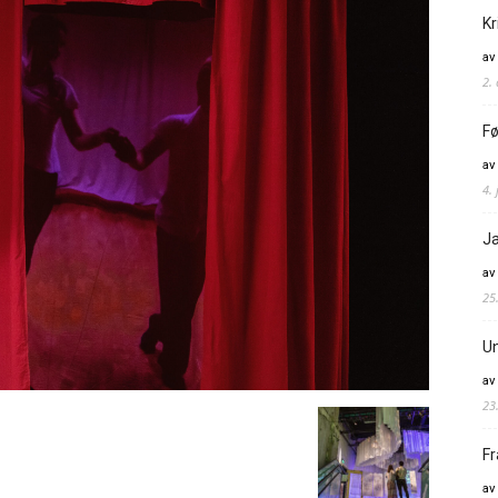
Kr
av
2.
Fø
av
4. 
Ja
av
25
Un
av
23
Fr
av