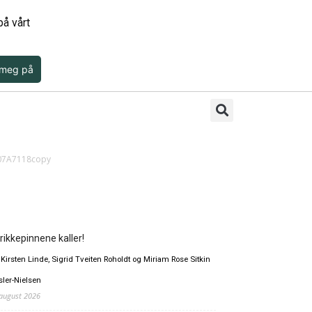
å vårt
 meg på
107A7118copy
rikkepinnene kaller!
 Kirsten Linde, Sigrid Tveiten Roholdt og Miriam Rose Sitkin
sler-Nielsen
 august 2026