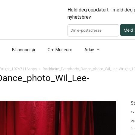
Hold deg oppdatert - meld deg p
nyhetsbrev
Meld
Bli annonsør
Om Museum
Arkiv
Wright_107A7118copy
Rockheim_Everybody_Dance_photo_Wil_Lee-Wright_
Dance_photo_Wil_Lee-
St
av
Rø
6.