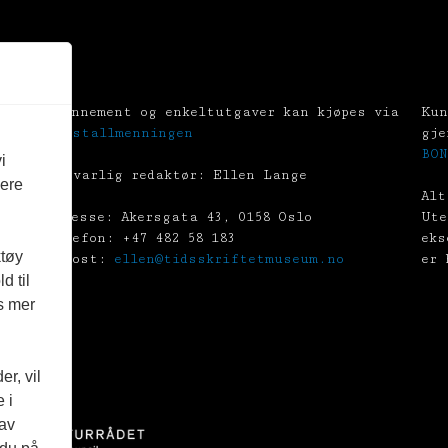
Abonnement og enkeltutgaver kan kjøpes via
Kun
Tekstallmenningen
gje
BON
i
Ansvarlig redaktør: Ellen Lange
vere
Alt
Adresse: Akersgata 43, 0158 Oslo
Ute
Telefon: +47 482 58 183
eks
ktøy
E-post:
ellen@tidsskriftetmuseum.no
er 
d til
es mer
r, vil
 i
 av