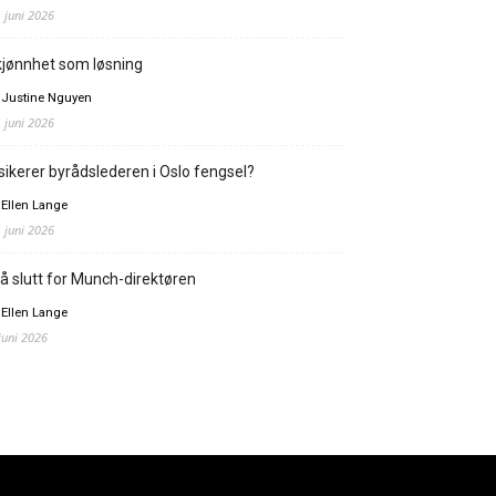
. juni 2026
jønnhet som løsning
 Justine Nguyen
. juni 2026
sikerer byrådslederen i Oslo fengsel?
 Ellen Lange
. juni 2026
å slutt for Munch-direktøren
 Ellen Lange
 juni 2026