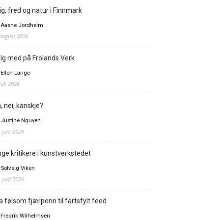
ig, fred og natur i Finnmark
 Aasne Jordheim
 august 2026
lg med på Frolands Verk
 Ellen Lange
juli 2026
, nei, kanskje?
 Justine Nguyen
. juni 2026
ge kritikere i kunstverkstedet
 Solveig Viken
. juni 2026
a følsom fjærpenn til fartsfylt feed
 Fredrik Wilhelmsen