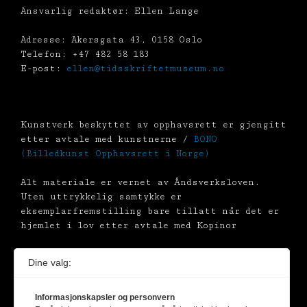
Ansvarlig redaktør: Ellen Lange
Adresse: Akersgata 43, 0158 Oslo
Telefon: +47 482 58 183
E-post:
ellen@tidsskriftetmuseum.no
Kunstverk beskyttet av opphavsrett er gjengitt
etter avtale med kunstnerne /
BONO
(Billedkunst Opphavsrett i Norge)
Alt materiale er vernet av Åndsverksloven.
Uten uttrykkelig samtykke er
eksemplarfremstilling bare tillatt når det er
hjemlet i lov etter avtale med Kopinor
Dine valg:
Informasjonskapsler og personvern