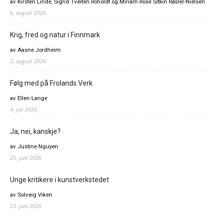
av Kirsten Linde, Sigrid Tveiten Roholdt og Miriam Rose Sitkin Røsler-Nielsen
6. august 2026
Krig, fred og natur i Finnmark
av Aasne Jordheim
2. august 2026
Følg med på Frolands Verk
av Ellen Lange
4. juli 2026
Ja, nei, kanskje?
av Justine Nguyen
25. juni 2026
Unge kritikere i kunstverkstedet
av Solveig Viken
23. juni 2026