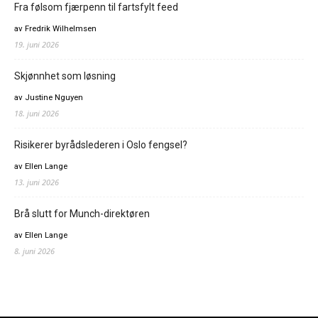
Fra følsom fjærpenn til fartsfylt feed
av Fredrik Wilhelmsen
19. juni 2026
Skjønnhet som løsning
av Justine Nguyen
18. juni 2026
Risikerer byrådslederen i Oslo fengsel?
av Ellen Lange
13. juni 2026
Brå slutt for Munch-direktøren
av Ellen Lange
8. juni 2026